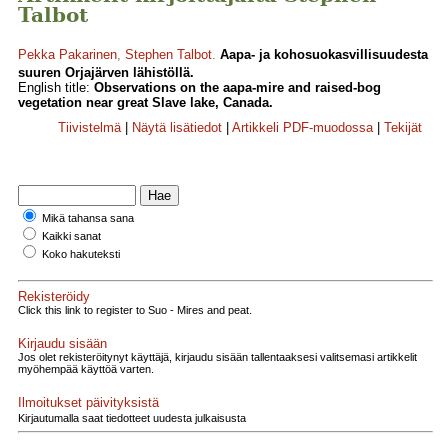
Talbot
Pekka Pakarinen
,
Stephen Talbot
.
Aapa- ja kohosuokasvillisuudesta
suuren Orjajärven lähistöllä.
English title:
Observations on the aapa-mire and raised-bog
vegetation near great Slave lake, Canada.
Tiivistelmä
|
Näytä lisätiedot
|
Artikkeli PDF-muodossa
|
Tekijät
Mikä tahansa sana
Kaikki sanat
Koko hakuteksti
Rekisteröidy
Click this link to register to Suo - Mires and peat.
Kirjaudu sisään
Jos olet rekisteröitynyt käyttäjä, kirjaudu sisään tallentaaksesi valitsemasi artikkelit
myöhempää käyttöä varten.
Ilmoitukset päivityksistä
Kirjautumalla saat tiedotteet uudesta julkaisusta