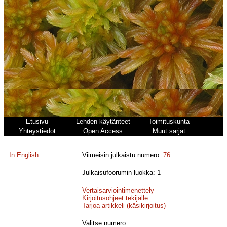
Etusivu
Lehden käytänteet
Toimituskunta
Yhteystiedot
Open Access
Muut sarjat
In English
Viimeisin julkaistu numero:
76
Julkaisufoorumin luokka: 1
Vertaisarviointimenettely
Kirjoitusohjeet tekijälle
Tarjoa artikkeli (käsikirjoitus)
Valitse numero: