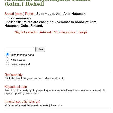
(toim.) Rehell
Sakari (toim.) Rehell
.
Suot muuttuvat - Antti Huttusen
muistoseminaari.
English title:
Mires are changing - Seminar in honor of Antti
Huttunen, Oulu, Finland.
Näytä lisätiedot
|
Artikkeli PDF-muodossa
|
Tekijä
Mikä tahansa sana
Kaikki sanat
Koko hakuteksti
Rekisteröidy
Click this link to register to Suo - Mires and peat.
Kirjaudu sisään
Jos olet rekisteröitynyt käyttäjä, kirjaudu sisään tallentaaksesi valitsemasi artikkelit
myöhempää käyttöä varten.
Ilmoitukset päivityksistä
Kirjautumalla saat tiedotteet uudesta julkaisusta