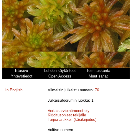
Etusivu
Lehden käytänteet
Toimituskunta
Yhteystiedot
Open Access
Muut sarjat
In English
Viimeisin julkaistu numero:
76
Julkaisufoorumin luokka: 1
Vertaisarviointimenettely
Kirjoitusohjeet tekijälle
Tarjoa artikkeli (käsikirjoitus)
Valitse numero: