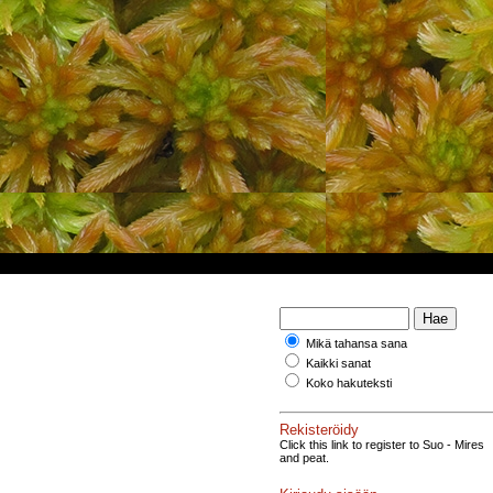
Mikä tahansa sana
Kaikki sanat
Koko hakuteksti
Rekisteröidy
Click this link to register to Suo - Mires
and peat.