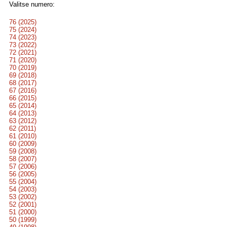
Valitse numero:
76 (2025)
75 (2024)
74 (2023)
73 (2022)
72 (2021)
71 (2020)
70 (2019)
69 (2018)
68 (2017)
67 (2016)
66 (2015)
65 (2014)
64 (2013)
63 (2012)
62 (2011)
61 (2010)
60 (2009)
59 (2008)
58 (2007)
57 (2006)
56 (2005)
55 (2004)
54 (2003)
53 (2002)
52 (2001)
51 (2000)
50 (1999)