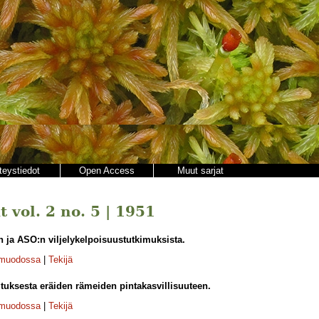
teystiedot
Open Access
Muut sarjat
 vol. 2 no. 5 | 1951
n ja ASO:n viljelykelpoisuustutkimuksista.
-muodossa
|
Tekijä
tuksesta eräiden rämeiden pintakasvillisuuteen.
-muodossa
|
Tekijä