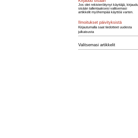
Kirjaudu sisään
Jos olet rekisteröitynyt käyttäjä, kirjaud
sisään tallentaaksesi valitsemasi
artikkelit myöhempää käyttöä varten.
Ilmoitukset päivityksistä
Kirjautumalla saat tiedotteet uudesta
julkaisusta
Valitsemasi artikkelit