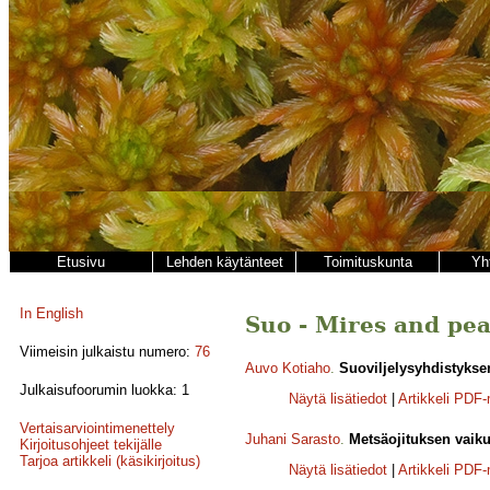
Etusivu
Lehden käytänteet
Toimituskunta
Yh
In English
Suo - Mires and peat
Viimeisin julkaistu numero:
76
Auvo Kotiaho
.
Suoviljelysyhdistykse
Julkaisufoorumin luokka: 1
Näytä lisätiedot
|
Artikkeli PDF
Vertaisarviointimenettely
Juhani Sarasto
.
Metsäojituksen vaiku
Kirjoitusohjeet tekijälle
Tarjoa artikkeli (käsikirjoitus)
Näytä lisätiedot
|
Artikkeli PDF