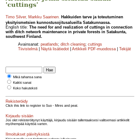
'cuttings'
Timo Silver
,
Markku Saarinen
.
Hakkuiden tarve ja toteutuminen
yksityismetsien kunnostusojitusalueilla Satakunnassa.
English title:
The need for and realization of cuttings in connection
with ditch network maintenance in private forests in Satakunta,
southwest Finland.
Avainsanat:
peatlands
;
ditch cleaning
;
cuttings
Tiivistelmä
|
Näytä lisätiedot
|
Artikkeli PDF-muodossa
|
Tekijät
Mikä tahansa sana
Kaikki sanat
Koko hakuteksti
Rekisteröidy
Click this link to register to Suo - Mires and peat.
Kirjaudu sisään
Jos olet rekisteröitynyt käyttäjä, kirjaudu sisään tallentaaksesi valitsemasi artikkelit
myöhempää käyttöä varten.
Ilmoitukset päivityksistä
Kirjautumalla saat tiedotteet uudesta julkaisusta