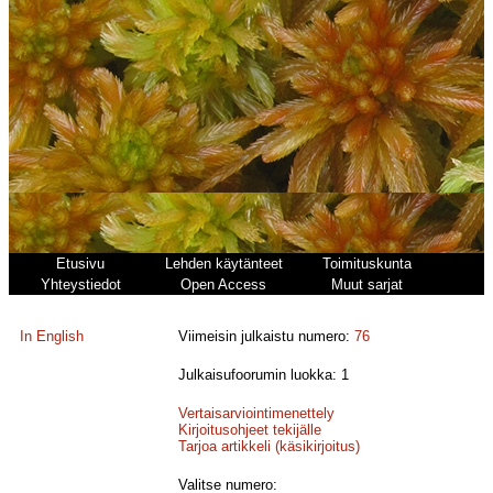
Etusivu
Lehden käytänteet
Toimituskunta
Yhteystiedot
Open Access
Muut sarjat
In English
Viimeisin julkaistu numero:
76
Julkaisufoorumin luokka: 1
Vertaisarviointimenettely
Kirjoitusohjeet tekijälle
Tarjoa artikkeli (käsikirjoitus)
Valitse numero: