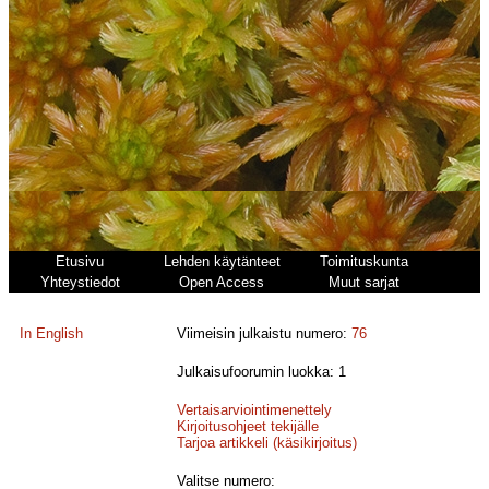
Etusivu
Lehden käytänteet
Toimituskunta
Yhteystiedot
Open Access
Muut sarjat
In English
Viimeisin julkaistu numero:
76
Julkaisufoorumin luokka: 1
Vertaisarviointimenettely
Kirjoitusohjeet tekijälle
Tarjoa artikkeli (käsikirjoitus)
Valitse numero: