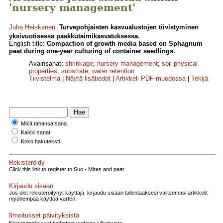
'nursery management'
Juha Heiskanen
.
Turvepohjaisten kasvualustojen tiivistyminen
yksivuotisessa paakkutaimikasvatuksessa.
English title:
Compaction of growth media based on Sphagnum
peat during one-year culturing of container seedlings.
Avainsanat:
shrinkage
;
nursery management
;
soil physical
properties
;
substrate
;
water retention
Tiivistelmä
|
Näytä lisätiedot
|
Artikkeli PDF-muodossa
|
Tekijä
Mikä tahansa sana
Kaikki sanat
Koko hakuteksti
Rekisteröidy
Click this link to register to Suo - Mires and peat.
Kirjaudu sisään
Jos olet rekisteröitynyt käyttäjä, kirjaudu sisään tallentaaksesi valitsemasi artikkelit
myöhempää käyttöä varten.
Ilmoitukset päivityksistä
Kirjautumalla saat tiedotteet uudesta julkaisusta