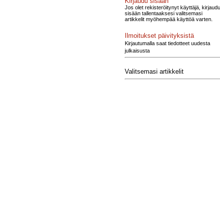
Kirjaudu sisään
Jos olet rekisteröitynyt käyttäjä, kirjaud
sisään tallentaaksesi valitsemasi
artikkelit myöhempää käyttöä varten.
Ilmoitukset päivityksistä
Kirjautumalla saat tiedotteet uudesta
julkaisusta
Valitsemasi artikkelit