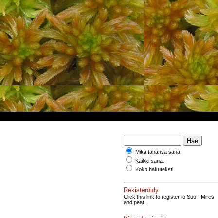
Mikä tahansa sana
Kaikki sanat
Koko hakuteksti
Rekisteröidy
Click this link to register to Suo - Mires
and peat.