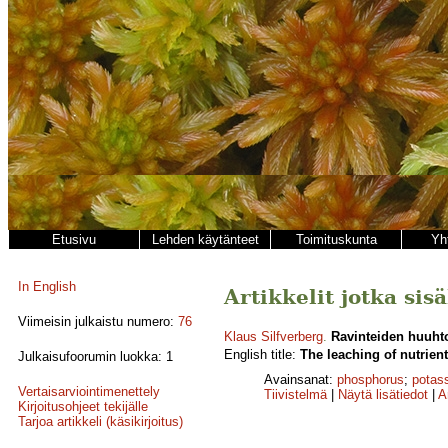
Etusivu
Lehden käytänteet
Toimituskunta
Yh
In English
Artikkelit jotka sis
Viimeisin julkaistu numero:
76
Klaus Silfverberg
.
Ravinteiden huuhto
English title:
The leaching of nutrient
Julkaisufoorumin luokka: 1
Avainsanat:
phosphorus
;
potas
Vertaisarviointimenettely
Tiivistelmä
|
Näytä lisätiedot
|
A
Kirjoitusohjeet tekijälle
Tarjoa artikkeli (käsikirjoitus)