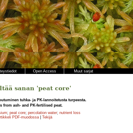
teystiedot
Open Access
Muut sarjat
ältää sanan 'peat core'
utuminen tuhka- ja PK-lannoitetusta turpeesta.
s from ash- and PK-fertilised peat.
sium
;
peat core
;
percolation water
;
nutrient loss
rtikkeli PDF-muodossa
|
Tekijä