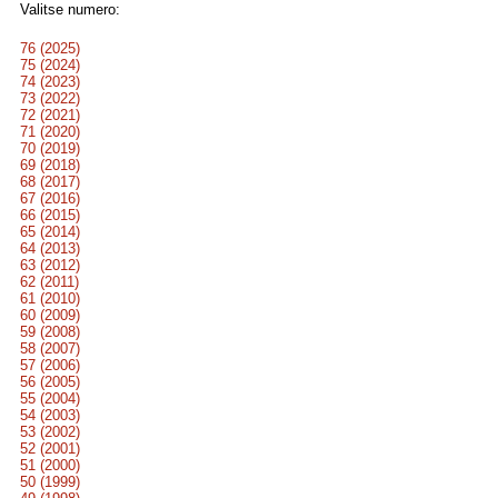
Valitse numero:
76 (2025)
75 (2024)
74 (2023)
73 (2022)
72 (2021)
71 (2020)
70 (2019)
69 (2018)
68 (2017)
67 (2016)
66 (2015)
65 (2014)
64 (2013)
63 (2012)
62 (2011)
61 (2010)
60 (2009)
59 (2008)
58 (2007)
57 (2006)
56 (2005)
55 (2004)
54 (2003)
53 (2002)
52 (2001)
51 (2000)
50 (1999)