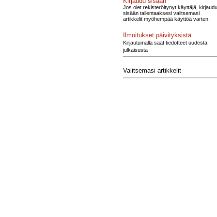
Kirjaudu sisään
Jos olet rekisteröitynyt käyttäjä, kirjaud
sisään tallentaaksesi valitsemasi
artikkelit myöhempää käyttöä varten.
Ilmoitukset päivityksistä
Kirjautumalla saat tiedotteet uudesta
julkaisusta
Valitsemasi artikkelit