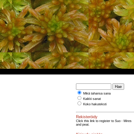
Mikä tahansa sana
Kaikki sanat
Koko hakuteksti
Rekisteröidy
Click this link to register to Suo - Mires
and peat.