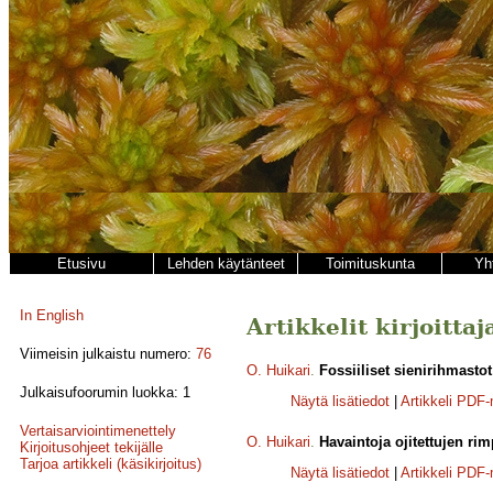
Etusivu
Lehden käytänteet
Toimituskunta
Yh
In English
Artikkelit kirjoittaj
Viimeisin julkaistu numero:
76
O. Huikari
.
Fossiiliset sienirihmastot
Julkaisufoorumin luokka: 1
Näytä lisätiedot
|
Artikkeli PDF
Vertaisarviointimenettely
O. Huikari
.
Havaintoja ojitettujen rim
Kirjoitusohjeet tekijälle
Tarjoa artikkeli (käsikirjoitus)
Näytä lisätiedot
|
Artikkeli PDF