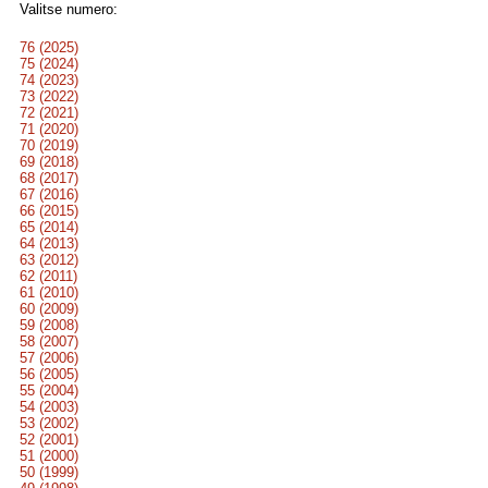
Valitse numero:
76 (2025)
75 (2024)
74 (2023)
73 (2022)
72 (2021)
71 (2020)
70 (2019)
69 (2018)
68 (2017)
67 (2016)
66 (2015)
65 (2014)
64 (2013)
63 (2012)
62 (2011)
61 (2010)
60 (2009)
59 (2008)
58 (2007)
57 (2006)
56 (2005)
55 (2004)
54 (2003)
53 (2002)
52 (2001)
51 (2000)
50 (1999)