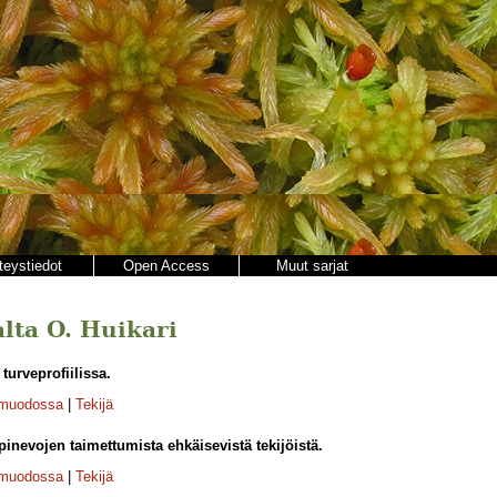
teystiedot
Open Access
Muut sarjat
alta O. Huikari
 turveprofiilissa.
-muodossa
|
Tekijä
pinevojen taimettumista ehkäisevistä tekijöistä.
-muodossa
|
Tekijä