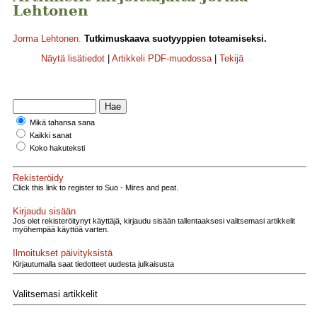
Lehtonen
Jorma Lehtonen
.
Tutkimuskaava suotyyppien toteamiseksi.
Näytä lisätiedot
|
Artikkeli PDF-muodossa
|
Tekijä
Mikä tahansa sana
Kaikki sanat
Koko hakuteksti
Rekisteröidy
Click this link to register to Suo - Mires and peat.
Kirjaudu sisään
Jos olet rekisteröitynyt käyttäjä, kirjaudu sisään tallentaaksesi valitsemasi artikkelit
myöhempää käyttöä varten.
Ilmoitukset päivityksistä
Kirjautumalla saat tiedotteet uudesta julkaisusta
Valitsemasi artikkelit