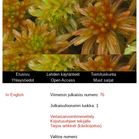
Etusivu
Lehden käytänteet
Toimituskunta
Yhteystiedot
Open Access
Muut sarjat
In English
Viimeisin julkaistu numero:
76
Julkaisufoorumin luokka: 1
Vertaisarviointimenettely
Kirjoitusohjeet tekijälle
Tarjoa artikkeli (käsikirjoitus)
Valitse numero: