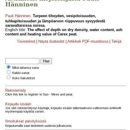
Hänninen
Pauli Hänninen
.
Turpeen tiheyden, vesipitoisuuden,
tuhkapitoisuuden ja lämpöarvon riippuvuus syvyydestä
saravaltaisissa soissa.
English title:
The effect of depth on dry density, water content, ash
content and heating value of Carex peat.
Tiivistelmä
|
Näytä lisätiedot
|
Artikkeli PDF-muodossa
|
Tekijä
Mikä tahansa sana
Kaikki sanat
Koko hakuteksti
Rekisteröidy
Click this link to register to Suo - Mires and peat.
Kirjaudu sisään
Jos olet rekisteröitynyt käyttäjä, kirjaudu sisään tallentaaksesi valitsemasi artikkelit
myöhempää käyttöä varten.
Ilmoitukset päivityksistä
Kirjautumalla saat tiedotteet uudesta julkaisusta