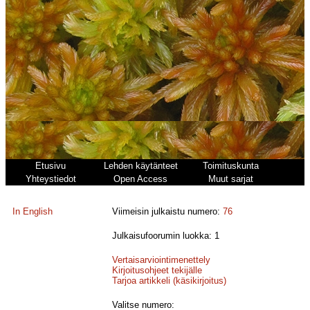
Etusivu
Lehden käytänteet
Toimituskunta
Yhteystiedot
Open Access
Muut sarjat
In English
Viimeisin julkaistu numero:
76
Julkaisufoorumin luokka: 1
Vertaisarviointimenettely
Kirjoitusohjeet tekijälle
Tarjoa artikkeli (käsikirjoitus)
Valitse numero: