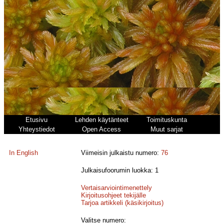
Etusivu
Lehden käytänteet
Toimituskunta
Yhteystiedot
Open Access
Muut sarjat
In English
Viimeisin julkaistu numero:
76
Julkaisufoorumin luokka: 1
Vertaisarviointimenettely
Kirjoitusohjeet tekijälle
Tarjoa artikkeli (käsikirjoitus)
Valitse numero: