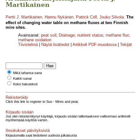
Martikainen
Pertti J. Martikainen
,
Hannu Nykänen
,
Patrick Crill
,
Jouko Silvola
.
The
effect of changing water table on methane fluxes at two Finnish
mire sites.
Avainsanat:
peat soil
;
Drainage
;
nutrient status
;
methane flux
;
methane oxidation
Tiivistelmä
|
Näytä lisätiedot
|
Artikkeli PDF-muodossa
|
Tekijät
Mikä tahansa sana
Kaikki sanat
Koko hakuteksti
Rekisteröidy
Click this link to register to Suo - Mires and peat.
Kirjaudu sisään
Jos olet rekisteröitynyt käyttäjä, kirjaudu sisään tallentaaksesi valitsemasi artikkelit
myöhempää käyttöä varten.
Ilmoitukset päivityksistä
Kirjautumalla saat tiedotteet uudesta julkaisusta