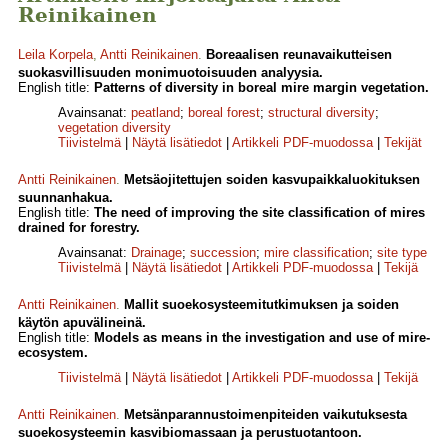
Reinikainen
Leila Korpela
,
Antti Reinikainen
.
Boreaalisen reunavaikutteisen
suokasvillisuuden monimuotoisuuden analyysia.
English title:
Patterns of diversity in boreal mire margin vegetation.
Avainsanat:
peatland
;
boreal forest
;
structural diversity
;
vegetation diversity
Tiivistelmä
|
Näytä lisätiedot
|
Artikkeli PDF-muodossa
|
Tekijät
Antti Reinikainen
.
Metsäojitettujen soiden kasvupaikkaluokituksen
suunnanhakua.
English title:
The need of improving the site classification of mires
drained for forestry.
Avainsanat:
Drainage
;
succession
;
mire classification
;
site type
Tiivistelmä
|
Näytä lisätiedot
|
Artikkeli PDF-muodossa
|
Tekijä
Antti Reinikainen
.
Mallit suoekosysteemitutkimuksen ja soiden
käytön apuvälineinä.
English title:
Models as means in the investigation and use of mire-
ecosystem.
Tiivistelmä
|
Näytä lisätiedot
|
Artikkeli PDF-muodossa
|
Tekijä
Antti Reinikainen
.
Metsänparannustoimenpiteiden vaikutuksesta
suoekosysteemin kasvibiomassaan ja perustuotantoon.