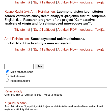
Tiivistelmä
|
Näytä lisätiedot
|
Artikkeli PDF-muodossa
|
Tekijä
Rauno Ruuhijärvi
,
Antti Reinikainen
.
Luonnontilaisten ja ojitettujen
soiden vertaileva ekosysteemianalyysi -projektin tutkimusohjelma.
English title:
Research program of the project "Comparative
analysis of virgin and forset-improved mire-ecosystem"".
Tiivistelmä
|
Näytä lisätiedot
|
Artikkeli PDF-muodossa
|
Tekijät
Antti Reinikainen
.
Suoekosysteemi tutkimuskohteena.
English title:
How to study a mire ecosystem.
Tiivistelmä
|
Näytä lisätiedot
|
Artikkeli PDF-muodossa
|
Tekijä
Mikä tahansa sana
Kaikki sanat
Koko hakuteksti
Rekisteröidy
Click this link to register to Suo - Mires and peat.
Kirjaudu sisään
Jos olet rekisteröitynyt käyttäjä, kirjaudu sisään tallentaaksesi valitsemasi artikkelit
myöhempää käyttöä varten.