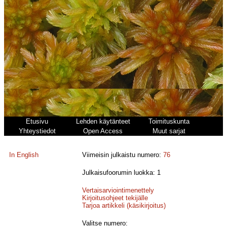
Etusivu
Lehden käytänteet
Toimituskunta
Yhteystiedot
Open Access
Muut sarjat
In English
Viimeisin julkaistu numero:
76
Julkaisufoorumin luokka: 1
Vertaisarviointimenettely
Kirjoitusohjeet tekijälle
Tarjoa artikkeli (käsikirjoitus)
Valitse numero: