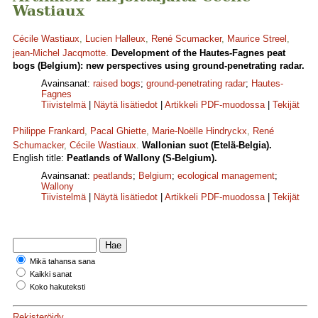
Wastiaux
Cécile Wastiaux
,
Lucien Halleux
,
René Scumacker
,
Maurice Streel
,
jean-Michel Jacqmotte
.
Development of the Hautes-Fagnes peat
bogs (Belgium): new perspectives using ground-penetrating radar.
Avainsanat:
raised bogs
;
ground-penetrating radar
;
Hautes-
Fagnes
Tiivistelmä
|
Näytä lisätiedot
|
Artikkeli PDF-muodossa
|
Tekijät
Philippe Frankard
,
Pacal Ghiette
,
Marie-Noëlle Hindryckx
,
René
Schumacker
,
Cécile Wastiaux
.
Wallonian suot (Etelä-Belgia).
English title:
Peatlands of Wallony (S-Belgium).
Avainsanat:
peatlands
;
Belgium
;
ecological management
;
Wallony
Tiivistelmä
|
Näytä lisätiedot
|
Artikkeli PDF-muodossa
|
Tekijät
Mikä tahansa sana
Kaikki sanat
Koko hakuteksti
Rekisteröidy