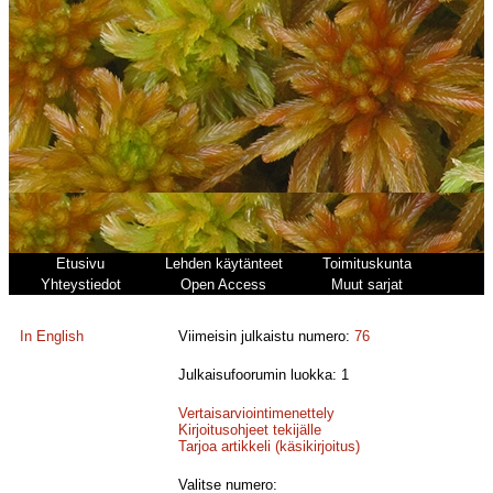
Etusivu
Lehden käytänteet
Toimituskunta
Yhteystiedot
Open Access
Muut sarjat
In English
Viimeisin julkaistu numero:
76
Julkaisufoorumin luokka: 1
Vertaisarviointimenettely
Kirjoitusohjeet tekijälle
Tarjoa artikkeli (käsikirjoitus)
Valitse numero: