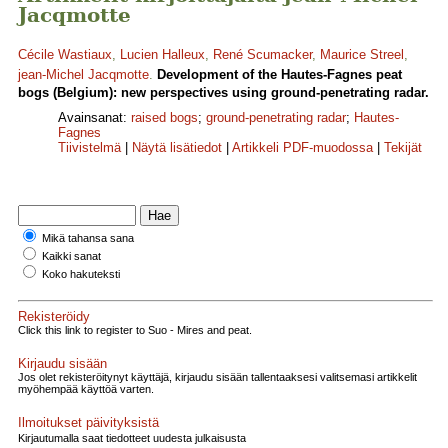
Jacqmotte
Cécile Wastiaux
,
Lucien Halleux
,
René Scumacker
,
Maurice Streel
,
jean-Michel Jacqmotte
.
Development of the Hautes-Fagnes peat
bogs (Belgium): new perspectives using ground-penetrating radar.
Avainsanat:
raised bogs
;
ground-penetrating radar
;
Hautes-
Fagnes
Tiivistelmä
|
Näytä lisätiedot
|
Artikkeli PDF-muodossa
|
Tekijät
Mikä tahansa sana
Kaikki sanat
Koko hakuteksti
Rekisteröidy
Click this link to register to Suo - Mires and peat.
Kirjaudu sisään
Jos olet rekisteröitynyt käyttäjä, kirjaudu sisään tallentaaksesi valitsemasi artikkelit
myöhempää käyttöä varten.
Ilmoitukset päivityksistä
Kirjautumalla saat tiedotteet uudesta julkaisusta