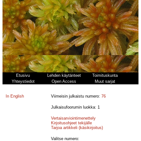
Etusivu
Lehden käytänteet
Toimituskunta
Yhteystiedot
Open Access
Muut sarjat
In English
Viimeisin julkaistu numero:
76
Julkaisufoorumin luokka: 1
Vertaisarviointimenettely
Kirjoitusohjeet tekijälle
Tarjoa artikkeli (käsikirjoitus)
Valitse numero: