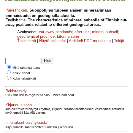
Päivi Picken
.
Suonpohjien turpeen alaisen mineraalimaan
ominaisuudet eri geologisilla alueilla.
English title:
The characteristics of mineral subsoils of Finnish cut-
away peatlands related to different geological areas.
Avainsanat:
cut-away peatlands
;
after-use
;
mineral subsoil
;
geochemical province
;
Litorina zone
Tiivistelmä
|
Näytä lisätiedot
|
Artikkeli PDF-muodossa
|
Tekijä
Mikä tahansa sana
Kaikki sanat
Koko hakuteksti
Rekisteröidy
Click this link to register to Suo - Mires and peat.
Kirjaudu sisään
Jos olet rekisteröitynyt käyttäjä, kirjaudu sisään tallentaaksesi valitsemasi artikkelit
myöhempää käyttöä varten.
Ilmoitukset päivityksistä
Kirjautumalla saat tiedotteet uudesta julkaisusta