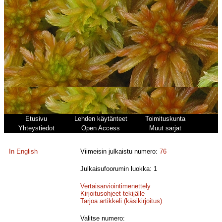
Etusivu
Lehden käytänteet
Toimituskunta
Yhteystiedot
Open Access
Muut sarjat
In English
Viimeisin julkaistu numero:
76
Julkaisufoorumin luokka: 1
Vertaisarviointimenettely
Kirjoitusohjeet tekijälle
Tarjoa artikkeli (käsikirjoitus)
Valitse numero: