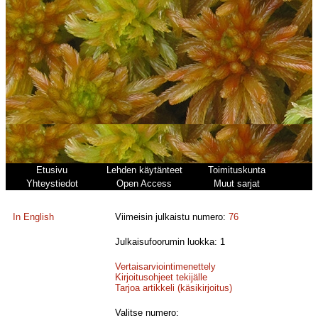
Etusivu
Lehden käytänteet
Toimituskunta
Yhteystiedot
Open Access
Muut sarjat
In English
Viimeisin julkaistu numero:
76
Julkaisufoorumin luokka: 1
Vertaisarviointimenettely
Kirjoitusohjeet tekijälle
Tarjoa artikkeli (käsikirjoitus)
Valitse numero: