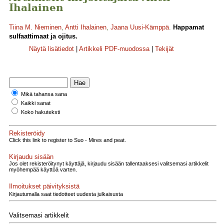
Ihalainen
Tiina M. Nieminen
,
Antti Ihalainen
,
Jaana Uusi-Kämppä
.
Happamat
sulfaattimaat ja ojitus.
Näytä lisätiedot
|
Artikkeli PDF-muodossa
|
Tekijät
Mikä tahansa sana
Kaikki sanat
Koko hakuteksti
Rekisteröidy
Click this link to register to Suo - Mires and peat.
Kirjaudu sisään
Jos olet rekisteröitynyt käyttäjä, kirjaudu sisään tallentaaksesi valitsemasi artikkelit
myöhempää käyttöä varten.
Ilmoitukset päivityksistä
Kirjautumalla saat tiedotteet uudesta julkaisusta
Valitsemasi artikkelit