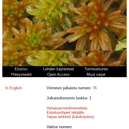
Etusivu
Lehden käytänteet
Toimituskunta
Yhteystiedot
Open Access
Muut sarjat
In English
Viimeisin julkaistu numero:
76
Julkaisufoorumin luokka: 1
Vertaisarviointimenettely
Kirjoitusohjeet tekijälle
Tarjoa artikkeli (käsikirjoitus)
Valitse numero: