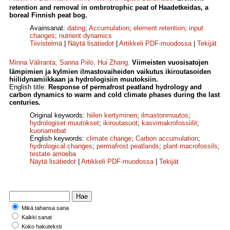
retention and removal in ombrotrophic peat of Haadetkeidas, a
boreal Finnish peat bog.
Avainsanat:
dating
;
Accumulation
;
element retention
;
input
changes
;
nutrient dynamics
Tiivistelmä
|
Näytä lisätiedot
|
Artikkeli PDF-muodossa
|
Tekijät
Minna Väliranta
,
Sanna Piilo
,
Hui Zhang
.
Viimeisten vuosisatojen
lämpimien ja kylmien ilmastovaiheiden vaikutus ikiroutasoiden
hiilidynamiikkaan ja hydrologisiin muutoksiin.
English title:
Response of permafrost peatland hydrology and
carbon dynamics to warm and cold climate phases during the last
centuries.
Original keywords:
hiilen kertyminen
;
ilmastonmuutos
;
hydrologiset muutokset
;
ikiroutasuot
;
kasvimakrofossiilit
;
kuoriamebat
English keywords:
climate change
;
Carbon accumulation
;
hydrological changes
;
permafrost peatlands
;
plant macrofossils
;
testate amoeba
Näytä lisätiedot
|
Artikkeli PDF-muodossa
|
Tekijät
Mikä tahansa sana
Kaikki sanat
Koko hakuteksti