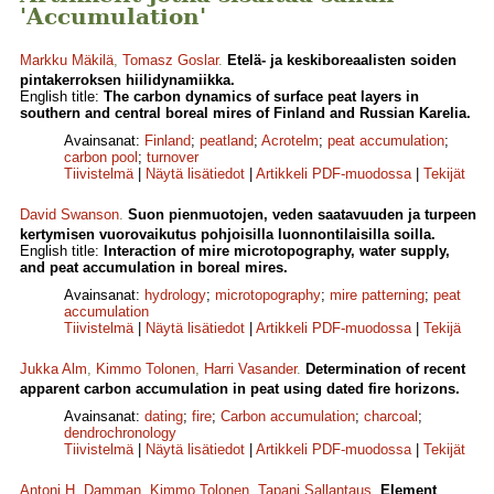
'Accumulation'
Markku Mäkilä
,
Tomasz Goslar
.
Etelä- ja keskiboreaalisten soiden
pintakerroksen hiilidynamiikka.
English title:
The carbon dynamics of surface peat layers in
southern and central boreal mires of Finland and Russian Karelia.
Avainsanat:
Finland
;
peatland
;
Acrotelm
;
peat accumulation
;
carbon pool
;
turnover
Tiivistelmä
|
Näytä lisätiedot
|
Artikkeli PDF-muodossa
|
Tekijät
David Swanson
.
Suon pienmuotojen, veden saatavuuden ja turpeen
kertymisen vuorovaikutus pohjoisilla luonnontilaisilla soilla.
English title:
Interaction of mire microtopography, water supply,
and peat accumulation in boreal mires.
Avainsanat:
hydrology
;
microtopography
;
mire patterning
;
peat
accumulation
Tiivistelmä
|
Näytä lisätiedot
|
Artikkeli PDF-muodossa
|
Tekijä
Jukka Alm
,
Kimmo Tolonen
,
Harri Vasander
.
Determination of recent
apparent carbon accumulation in peat using dated fire horizons.
Avainsanat:
dating
;
fire
;
Carbon accumulation
;
charcoal
;
dendrochronology
Tiivistelmä
|
Näytä lisätiedot
|
Artikkeli PDF-muodossa
|
Tekijät
Antoni H. Damman
,
Kimmo Tolonen
,
Tapani Sallantaus
.
Element