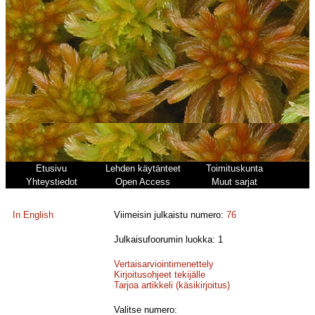
Etusivu
Lehden käytänteet
Toimituskunta
Yhteystiedot
Open Access
Muut sarjat
In English
Viimeisin julkaistu numero:
76
Julkaisufoorumin luokka: 1
Vertaisarviointimenettely
Kirjoitusohjeet tekijälle
Tarjoa artikkeli (käsikirjoitus)
Valitse numero: