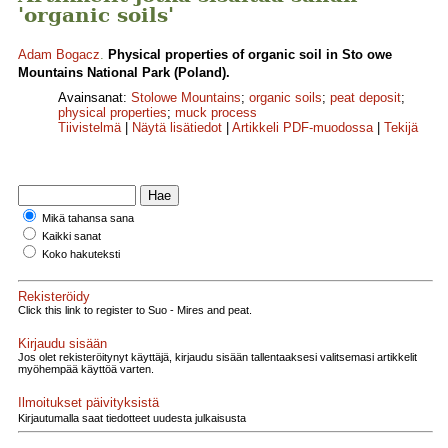
'organic soils'
Adam Bogacz
.
Physical properties of organic soil in Sto owe
Mountains National Park (Poland).
Avainsanat:
Stolowe Mountains
;
organic soils
;
peat deposit
;
physical properties
;
muck process
Tiivistelmä
|
Näytä lisätiedot
|
Artikkeli PDF-muodossa
|
Tekijä
Mikä tahansa sana
Kaikki sanat
Koko hakuteksti
Rekisteröidy
Click this link to register to Suo - Mires and peat.
Kirjaudu sisään
Jos olet rekisteröitynyt käyttäjä, kirjaudu sisään tallentaaksesi valitsemasi artikkelit
myöhempää käyttöä varten.
Ilmoitukset päivityksistä
Kirjautumalla saat tiedotteet uudesta julkaisusta