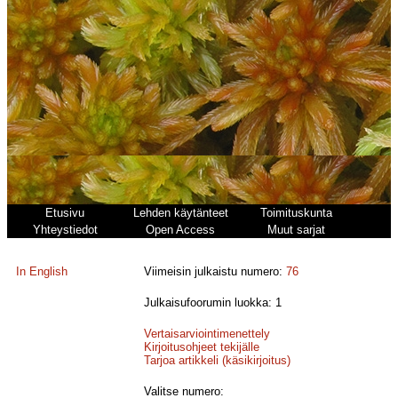
Etusivu
Lehden käytänteet
Toimituskunta
Yhteystiedot
Open Access
Muut sarjat
In English
Viimeisin julkaistu numero:
76
Julkaisufoorumin luokka: 1
Vertaisarviointimenettely
Kirjoitusohjeet tekijälle
Tarjoa artikkeli (käsikirjoitus)
Valitse numero: