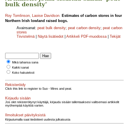
bulk density'
Roy Tomlinson
,
Laoise Davidson
.
Estimates of carbon stores in four
Northern Irish lowland raised bogs.
Avainsanat:
peat bulk density
;
peat carbon density
;
peat carbon
stores
Tiivistelmä
|
Näytä lisätiedot
|
Artikkeli PDF-muodossa
|
Tekijät
Mikä tahansa sana
Kaikki sanat
Koko hakuteksti
Rekisteröidy
Click this link to register to Suo - Mires and peat.
Kirjaudu sisään
Jos olet rekisteröitynyt käyttäjä, kirjaudu sisään tallentaaksesi valitsemasi artikkelit
myöhempää käyttöä varten.
Ilmoitukset päivityksistä
Kirjautumalla saat tiedotteet uudesta julkaisusta