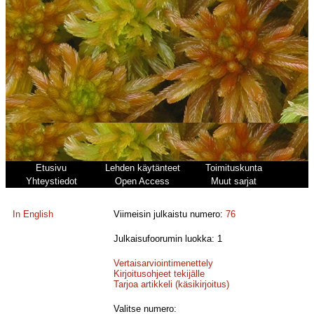
Etusivu
Lehden käytänteet
Toimituskunta
Yhteystiedot
Open Access
Muut sarjat
In English
Viimeisin julkaistu numero:
76
Julkaisufoorumin luokka: 1
Vertaisarviointimenettely
Kirjoitusohjeet tekijälle
Tarjoa artikkeli (käsikirjoitus)
Valitse numero: