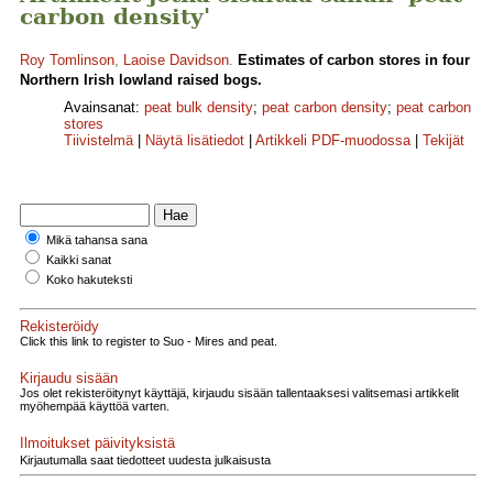
carbon density'
Roy Tomlinson
,
Laoise Davidson
.
Estimates of carbon stores in four
Northern Irish lowland raised bogs.
Avainsanat:
peat bulk density
;
peat carbon density
;
peat carbon
stores
Tiivistelmä
|
Näytä lisätiedot
|
Artikkeli PDF-muodossa
|
Tekijät
Mikä tahansa sana
Kaikki sanat
Koko hakuteksti
Rekisteröidy
Click this link to register to Suo - Mires and peat.
Kirjaudu sisään
Jos olet rekisteröitynyt käyttäjä, kirjaudu sisään tallentaaksesi valitsemasi artikkelit
myöhempää käyttöä varten.
Ilmoitukset päivityksistä
Kirjautumalla saat tiedotteet uudesta julkaisusta