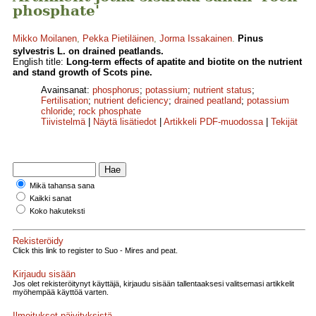
phosphate'
Mikko Moilanen
,
Pekka Pietiläinen
,
Jorma Issakainen
.
Pinus
sylvestris L. on drained peatlands.
English title:
Long-term effects of apatite and biotite on the nutrient
and stand growth of Scots pine.
Avainsanat:
phosphorus
;
potassium
;
nutrient status
;
Fertilisation
;
nutrient deficiency
;
drained peatland
;
potassium
chloride
;
rock phosphate
Tiivistelmä
|
Näytä lisätiedot
|
Artikkeli PDF-muodossa
|
Tekijät
Mikä tahansa sana
Kaikki sanat
Koko hakuteksti
Rekisteröidy
Click this link to register to Suo - Mires and peat.
Kirjaudu sisään
Jos olet rekisteröitynyt käyttäjä, kirjaudu sisään tallentaaksesi valitsemasi artikkelit
myöhempää käyttöä varten.
Ilmoitukset päivityksistä