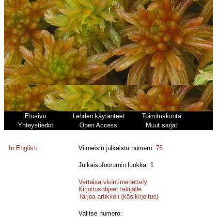
Etusivu
Lehden käytänteet
Toimituskunta
Yhteystiedot
Open Access
Muut sarjat
In English
Viimeisin julkaistu numero:
76
Julkaisufoorumin luokka: 1
Vertaisarviointimenettely
Kirjoitusohjeet tekijälle
Tarjoa artikkeli (käsikirjoitus)
Valitse numero: