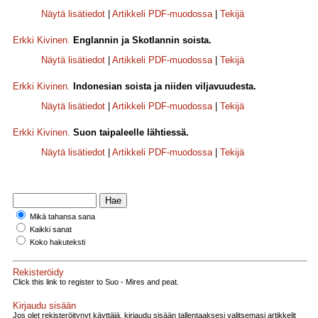
Näytä lisätiedot
|
Artikkeli PDF-muodossa
|
Tekijä
Erkki Kivinen
.
Englannin ja Skotlannin soista.
Näytä lisätiedot
|
Artikkeli PDF-muodossa
|
Tekijä
Erkki Kivinen
.
Indonesian soista ja niiden viljavuudesta.
Näytä lisätiedot
|
Artikkeli PDF-muodossa
|
Tekijä
Erkki Kivinen
.
Suon taipaleelle lähtiessä.
Näytä lisätiedot
|
Artikkeli PDF-muodossa
|
Tekijä
Mikä tahansa sana
Kaikki sanat
Koko hakuteksti
Rekisteröidy
Click this link to register to Suo - Mires and peat.
Kirjaudu sisään
Jos olet rekisteröitynyt käyttäjä, kirjaudu sisään tallentaaksesi valitsemasi artikkelit