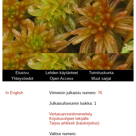
Etusivu
Lehden käytänteet
Toimituskunta
Yhteystiedot
Open Access
Muut sarjat
In English
Viimeisin julkaistu numero:
76
Julkaisufoorumin luokka: 1
Vertaisarviointimenettely
Kirjoitusohjeet tekijälle
Tarjoa artikkeli (käsikirjoitus)
Valitse numero: