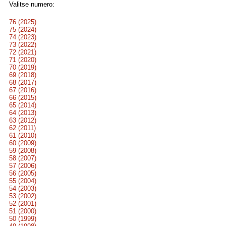
Valitse numero:
76 (2025)
75 (2024)
74 (2023)
73 (2022)
72 (2021)
71 (2020)
70 (2019)
69 (2018)
68 (2017)
67 (2016)
66 (2015)
65 (2014)
64 (2013)
63 (2012)
62 (2011)
61 (2010)
60 (2009)
59 (2008)
58 (2007)
57 (2006)
56 (2005)
55 (2004)
54 (2003)
53 (2002)
52 (2001)
51 (2000)
50 (1999)