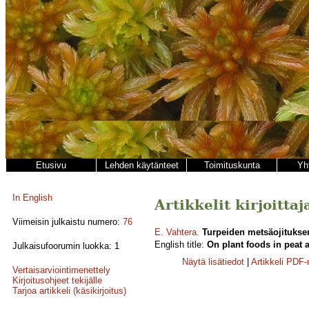
Etusivu
Lehden käytänteet
Toimituskunta
Yh
In English
Artikkelit kirjoittaj
Viimeisin julkaistu numero:
76
E. Vahtera
.
Turpeiden metsäojituksen
English title:
On plant foods in peat a
Julkaisufoorumin luokka: 1
Näytä lisätiedot
|
Artikkeli PDF
Vertaisarviointimenettely
Kirjoitusohjeet tekijälle
Tarjoa artikkeli (käsikirjoitus)