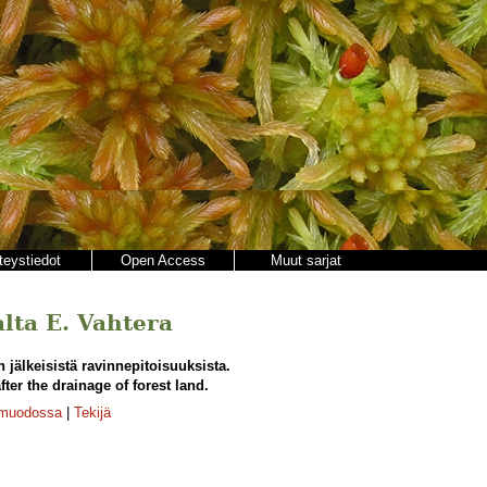
teystiedot
Open Access
Muut sarjat
alta E. Vahtera
 jälkeisistä ravinnepitoisuuksista.
fter the drainage of forest land.
-muodossa
|
Tekijä