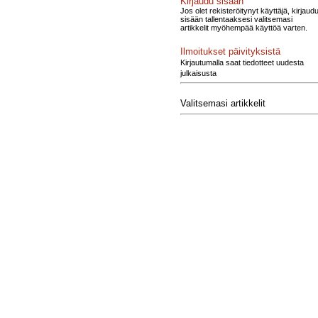
Kirjaudu sisään
Jos olet rekisteröitynyt käyttäjä, kirjaud
sisään tallentaaksesi valitsemasi
artikkelit myöhempää käyttöä varten.
Ilmoitukset päivityksistä
Kirjautumalla saat tiedotteet uudesta
julkaisusta
Valitsemasi artikkelit