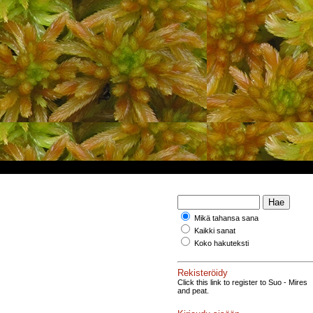
Mikä tahansa sana
Kaikki sanat
Koko hakuteksti
Rekisteröidy
Click this link to register to Suo - Mires
and peat.