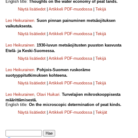
English title:
Thoughts on the water economy of peat lands.
Näytä lisätiedot
|
Artikkeli PDF-muodossa
|
Tekijä
Leo Heikurainen
.
Suon pinnan painuminen metsäojituksen
vaikutuksesta.
Näytä lisätiedot
|
Artikkeli PDF-muodossa
|
Tekijä
Leo Heikurainen
.
1930-luvun metsäojitusten puuston kasvusta
Etelä- ja Keski-Suomessa.
Näytä lisätiedot
|
Artikkeli PDF-muodossa
|
Tekijä
Leo Heikurainen
.
Pohjois-Suomen ruskoräme
suotyyppitutkimuksen kohteena.
Näytä lisätiedot
|
Artikkeli PDF-muodossa
|
Tekijä
Leo Heikurainen
,
Olavi Huikari
.
Turvelajien mikroskooppisesta
määrittämisestä.
English title:
On the microscopic determination of peat kinds.
Näytä lisätiedot
|
Artikkeli PDF-muodossa
|
Tekijät