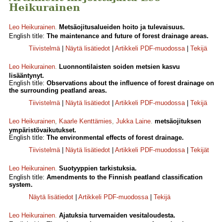
Heikurainen
Leo Heikurainen
.
Metsäojitusalueiden hoito ja tulevaisuus.
English title:
The maintenance and future of forest drainage areas.
Tiivistelmä
|
Näytä lisätiedot
|
Artikkeli PDF-muodossa
|
Tekijä
Leo Heikurainen
.
Luonnontilaisten soiden metsien kasvu
lisääntynyt.
English title:
Observations about the influence of forest drainage on
the surrounding peatland areas.
Tiivistelmä
|
Näytä lisätiedot
|
Artikkeli PDF-muodossa
|
Tekijä
Leo Heikurainen
,
Kaarle Kenttämies
,
Jukka Laine
.
metsäojituksen
ympäristövaikutukset.
English title:
The environmental effects of forest drainage.
Tiivistelmä
|
Näytä lisätiedot
|
Artikkeli PDF-muodossa
|
Tekijät
Leo Heikurainen
.
Suotyyppien tarkistuksia.
English title:
Amendments to the Finnish peatland classification
system.
Näytä lisätiedot
|
Artikkeli PDF-muodossa
|
Tekijä
Leo Heikurainen
.
Ajatuksia turvemaiden vesitaloudesta.