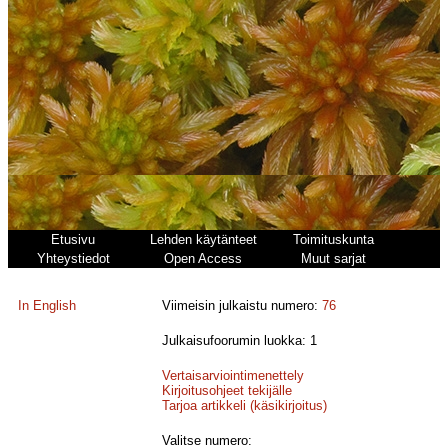
Etusivu
Lehden käytänteet
Toimituskunta
Yhteystiedot
Open Access
Muut sarjat
In English
Viimeisin julkaistu numero:
76
Julkaisufoorumin luokka: 1
Vertaisarviointimenettely
Kirjoitusohjeet tekijälle
Tarjoa artikkeli (käsikirjoitus)
Valitse numero: