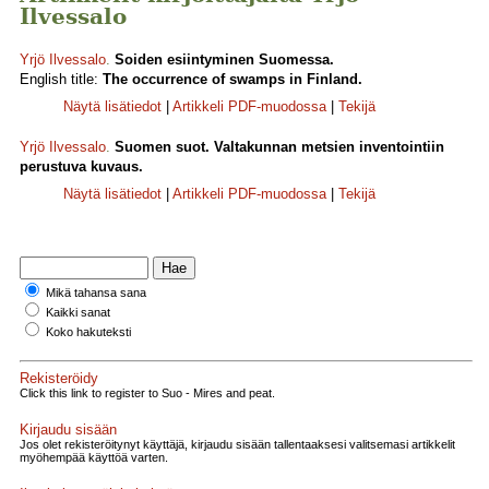
Ilvessalo
Yrjö Ilvessalo
.
Soiden esiintyminen Suomessa.
English title:
The occurrence of swamps in Finland.
Näytä lisätiedot
|
Artikkeli PDF-muodossa
|
Tekijä
Yrjö Ilvessalo
.
Suomen suot. Valtakunnan metsien inventointiin
perustuva kuvaus.
Näytä lisätiedot
|
Artikkeli PDF-muodossa
|
Tekijä
Mikä tahansa sana
Kaikki sanat
Koko hakuteksti
Rekisteröidy
Click this link to register to Suo - Mires and peat.
Kirjaudu sisään
Jos olet rekisteröitynyt käyttäjä, kirjaudu sisään tallentaaksesi valitsemasi artikkelit
myöhempää käyttöä varten.