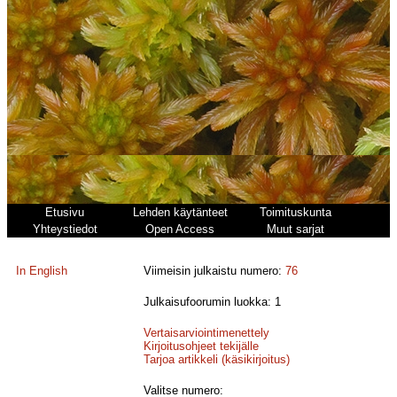
Etusivu
Lehden käytänteet
Toimituskunta
Yhteystiedot
Open Access
Muut sarjat
In English
Viimeisin julkaistu numero:
76
Julkaisufoorumin luokka: 1
Vertaisarviointimenettely
Kirjoitusohjeet tekijälle
Tarjoa artikkeli (käsikirjoitus)
Valitse numero: