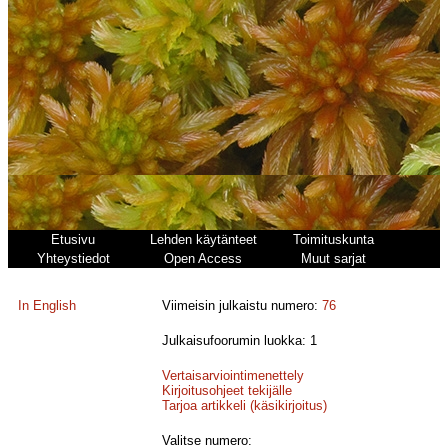
Etusivu
Lehden käytänteet
Toimituskunta
Yhteystiedot
Open Access
Muut sarjat
In English
Viimeisin julkaistu numero:
76
Julkaisufoorumin luokka: 1
Vertaisarviointimenettely
Kirjoitusohjeet tekijälle
Tarjoa artikkeli (käsikirjoitus)
Valitse numero: