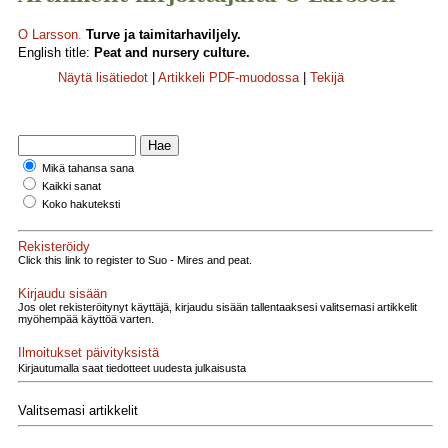
O Larsson
.
Turve ja taimitarhaviljely.
English title:
Peat and nursery culture.
Näytä lisätiedot
|
Artikkeli PDF-muodossa
|
Tekijä
Mikä tahansa sana
Kaikki sanat
Koko hakuteksti
Rekisteröidy
Click this link to register to Suo - Mires and peat.
Kirjaudu sisään
Jos olet rekisteröitynyt käyttäjä, kirjaudu sisään tallentaaksesi valitsemasi artikkelit
myöhempää käyttöä varten.
Ilmoitukset päivityksistä
Kirjautumalla saat tiedotteet uudesta julkaisusta
Valitsemasi artikkelit