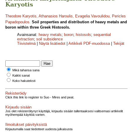
Karyotis
Theodore Karyotis
,
Athanasios Haroulis
,
Evagelia Vavoulidou
,
Pericles
Papadopoulos
.
Soil properties and distribution of heavy metals and
boron within three Greek Histosols.
Avainsanat:
heavy metals
;
boron
;
histosols
;
sequential
extraction
;
soil subsidence
Tiivistelmä
|
Näytä lisätiedot
|
Artikkeli PDF-muodossa
|
Tekijät
Mikä tahansa sana
Kaikki sanat
Koko hakuteksti
Rekisteröidy
Click this link to register to Suo - Mires and peat.
Kirjaudu sisään
Jos olet rekisteröitynyt käyttäjä, kirjaudu sisään tallentaaksesi valitsemasi artikkelit
myöhempää käyttöä varten.
Ilmoitukset päivityksistä
Kirjautumalla saat tiedotteet uudesta julkaisusta