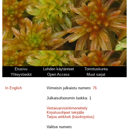
Etusivu
Lehden käytänteet
Toimituskunta
Yhteystiedot
Open Access
Muut sarjat
In English
Viimeisin julkaistu numero:
76
Julkaisufoorumin luokka: 1
Vertaisarviointimenettely
Kirjoitusohjeet tekijälle
Tarjoa artikkeli (käsikirjoitus)
Valitse numero: