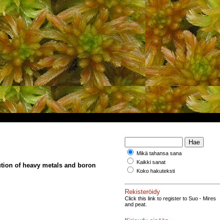
Mikä tahansa sana
Kaikki sanat
bution of heavy metals and boron
Koko hakuteksti
Rekisteröidy
Click this link to register to Suo - Mires
and peat.