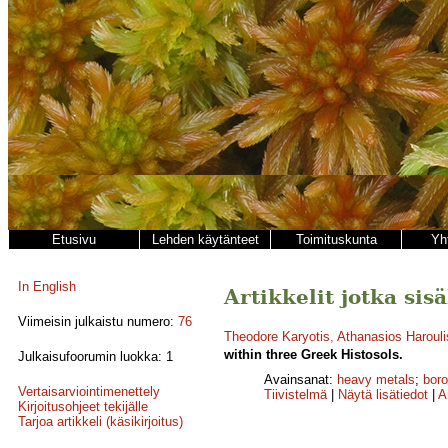
Etusivu
Lehden käytänteet
Toimituskunta
Yh
In English
Artikkelit jotka sisä
Viimeisin julkaistu numero:
76
Theodore Karyotis
,
Athanasios Harouli
within three Greek Histosols.
Julkaisufoorumin luokka: 1
Avainsanat:
heavy metals
;
bor
Vertaisarviointimenettely
Tiivistelmä
|
Näytä lisätiedot
|
A
Kirjoitusohjeet tekijälle
Tarjoa artikkeli (käsikirjoitus)