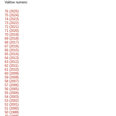
Valitse numero:
76 (2025)
75 (2024)
74 (2023)
73 (2022)
72 (2021)
71 (2020)
70 (2019)
69 (2018)
68 (2017)
67 (2016)
66 (2015)
65 (2014)
64 (2013)
63 (2012)
62 (2011)
61 (2010)
60 (2009)
59 (2008)
58 (2007)
57 (2006)
56 (2005)
55 (2004)
54 (2003)
53 (2002)
52 (2001)
51 (2000)
50 (1999)