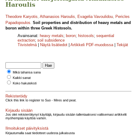
Haroulis
Theodore Karyotis
,
Athanasios Haroulis
,
Evagelia Vavoulidou
,
Pericles
Papadopoulos
.
Soil properties and distribution of heavy metals and
boron within three Greek Histosols.
Avainsanat:
heavy metals
;
boron
;
histosols
;
sequential
extraction
;
soil subsidence
Tiivistelmä
|
Näytä lisätiedot
|
Artikkeli PDF-muodossa
|
Tekijät
Mikä tahansa sana
Kaikki sanat
Koko hakuteksti
Rekisteröidy
Click this link to register to Suo - Mires and peat.
Kirjaudu sisään
Jos olet rekisteröitynyt käyttäjä, kirjaudu sisään tallentaaksesi valitsemasi artikkelit
myöhempää käyttöä varten.
Ilmoitukset päivityksistä
Kirjautumalla saat tiedotteet uudesta julkaisusta