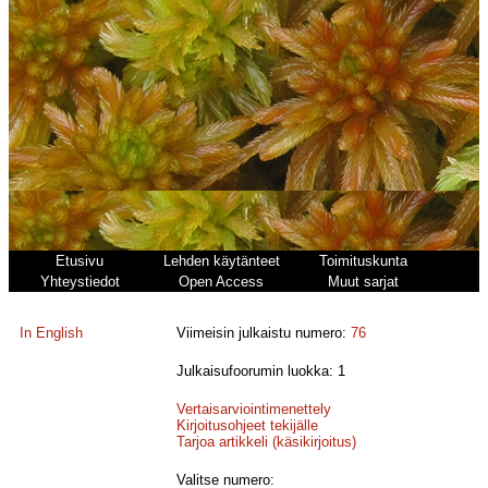
Etusivu
Lehden käytänteet
Toimituskunta
Yhteystiedot
Open Access
Muut sarjat
In English
Viimeisin julkaistu numero:
76
Julkaisufoorumin luokka: 1
Vertaisarviointimenettely
Kirjoitusohjeet tekijälle
Tarjoa artikkeli (käsikirjoitus)
Valitse numero: