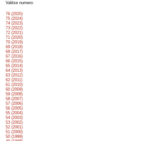
Valitse numero:
76 (2025)
75 (2024)
74 (2023)
73 (2022)
72 (2021)
71 (2020)
70 (2019)
69 (2018)
68 (2017)
67 (2016)
66 (2015)
65 (2014)
64 (2013)
63 (2012)
62 (2011)
61 (2010)
60 (2009)
59 (2008)
58 (2007)
57 (2006)
56 (2005)
55 (2004)
54 (2003)
53 (2002)
52 (2001)
51 (2000)
50 (1999)