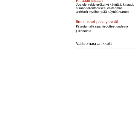
Kirjaudu sisään
Jos olet rekisteröitynyt käyttäjä, kirjaud
sisään tallentaaksesi valitsemasi
artikkelit myöhempää käyttöä varten.
Ilmoitukset päivityksistä
Kirjautumalla saat tiedotteet uudesta
julkaisusta
Valitsemasi artikkelit