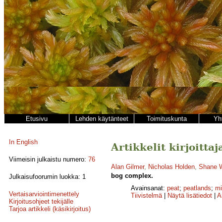
Etusivu
Lehden käytänteet
Toimituskunta
Yh
In English
Artikkelit kirjoitta
Viimeisin julkaistu numero:
76
Alan Gilmer
,
Nicholas Holden
,
Shane 
bog complex.
Julkaisufoorumin luokka: 1
Avainsanat:
peat
;
peatlands
;
mi
Vertaisarviointimenettely
Tiivistelmä
|
Näytä lisätiedot
|
A
Kirjoitusohjeet tekijälle
Tarjoa artikkeli (käsikirjoitus)