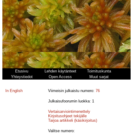
Etusivu
Lehden käytänteet
Toimituskunta
Yhteystiedot
Open Access
Muut sarjat
In English
Viimeisin julkaistu numero:
76
Julkaisufoorumin luokka: 1
Vertaisarviointimenettely
Kirjoitusohjeet tekijälle
Tarjoa artikkeli (käsikirjoitus)
Valitse numero: