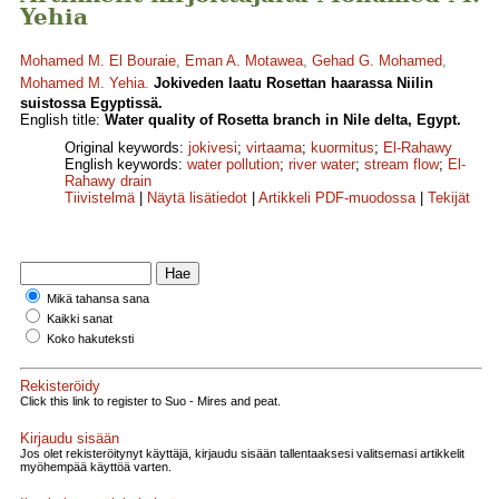
Yehia
Mohamed M. El Bouraie
,
Eman A. Motawea
,
Gehad G. Mohamed
,
Mohamed M. Yehia
.
Jokiveden laatu Rosettan haarassa Niilin
suistossa Egyptissä.
English title:
Water quality of Rosetta branch in Nile delta, Egypt.
Original keywords:
jokivesi
;
virtaama
;
kuormitus
;
El-Rahawy
English keywords:
water pollution
;
river water
;
stream flow
;
El-
Rahawy drain
Tiivistelmä
|
Näytä lisätiedot
|
Artikkeli PDF-muodossa
|
Tekijät
Mikä tahansa sana
Kaikki sanat
Koko hakuteksti
Rekisteröidy
Click this link to register to Suo - Mires and peat.
Kirjaudu sisään
Jos olet rekisteröitynyt käyttäjä, kirjaudu sisään tallentaaksesi valitsemasi artikkelit
myöhempää käyttöä varten.