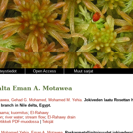
teystiedot
Open Access
Muut sarjat
ajalta Eman A. Motawea
tawea
,
Gehad G. Mohamed
,
Mohamed M. Yehia
.
Jokiveden laatu Rosettan h
 branch in Nile delta, Egypt.
taama
;
kuormitus
;
El-Rahawy
on
;
river water
;
stream flow
;
El-Rahawy drain
rtikkeli PDF-muodossa
|
Tekijät
,
Mohamed Yehia
,
Eman A. Motawea
.
Raskasmetallipitoisuudet jokivedessä