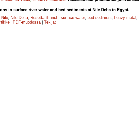
ons in surface river water and bed sediments at Nile Delta in Egypt.
 Nile
;
Nile Delta
;
Rosetta Branch
;
surface water
;
bed sediment
;
heavy metal
;
rtikkeli PDF-muodossa
|
Tekijät