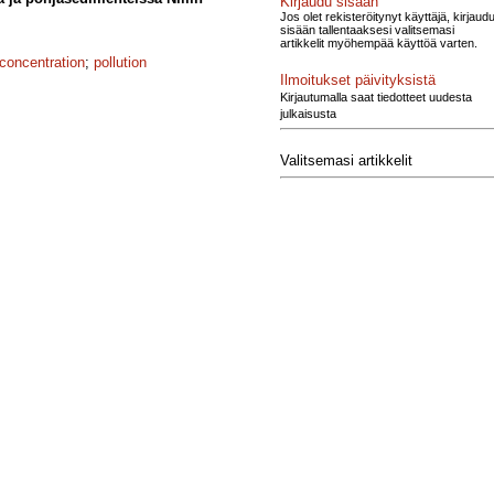
Kirjaudu sisään
Jos olet rekisteröitynyt käyttäjä, kirjaud
sisään tallentaaksesi valitsemasi
artikkelit myöhempää käyttöä varten.
concentration
;
pollution
Ilmoitukset päivityksistä
Kirjautumalla saat tiedotteet uudesta
julkaisusta
Valitsemasi artikkelit