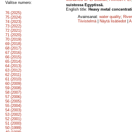
Valitse numero:
suistossa Egyptissä.
English title:
Heavy metal concentrati
76 (2025)
Avainsanat:
water quality
;
River
75 (2024)
Tiivistelmä
|
Näytä lisätiedot
|
A
74 (2023)
73 (2022)
72 (2021)
71 (2020)
70 (2019)
69 (2018)
68 (2017)
67 (2016)
66 (2015)
65 (2014)
64 (2013)
63 (2012)
62 (2011)
61 (2010)
60 (2009)
59 (2008)
58 (2007)
57 (2006)
56 (2005)
55 (2004)
54 (2003)
53 (2002)
52 (2001)
51 (2000)
50 (1999)