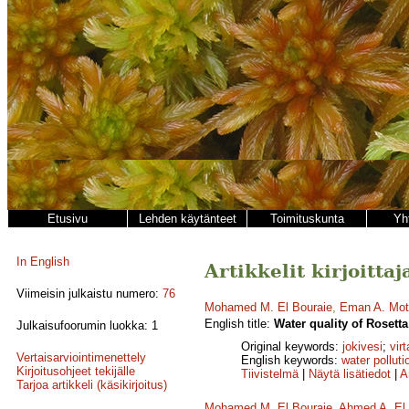
Etusivu
Lehden käytänteet
Toimituskunta
Yh
In English
Artikkelit kirjoitt
Viimeisin julkaistu numero:
76
Mohamed M. El Bouraie
,
Eman A. Mo
English title:
Water quality of Rosetta
Julkaisufoorumin luokka: 1
Original keywords:
jokivesi
;
vir
Vertaisarviointimenettely
English keywords:
water polluti
Kirjoitusohjeet tekijälle
Tiivistelmä
|
Näytä lisätiedot
|
A
Tarjoa artikkeli (käsikirjoitus)
Mohamed M. El Bouraie
,
Ahmed A. El