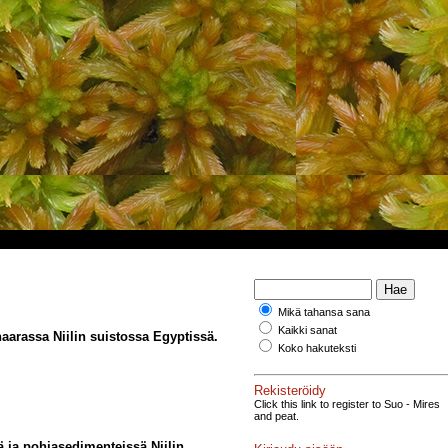
Mikä tahansa sana
Kaikki sanat
aarassa Niilin suistossa Egyptissä.
Koko hakuteksti
Rekisteröidy
Click this link to register to Suo - Mires
and peat.
 ja pohjasedimenteissä Niilin