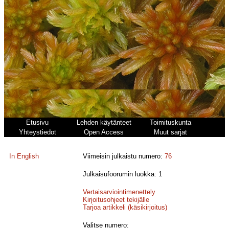
Etusivu
Lehden käytänteet
Toimituskunta
Yhteystiedot
Open Access
Muut sarjat
In English
Viimeisin julkaistu numero:
76
Julkaisufoorumin luokka: 1
Vertaisarviointimenettely
Kirjoitusohjeet tekijälle
Tarjoa artikkeli (käsikirjoitus)
Valitse numero: