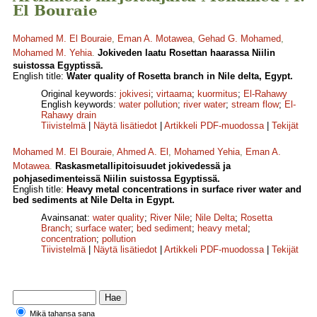
El Bouraie
Mohamed M. El Bouraie
,
Eman A. Motawea
,
Gehad G. Mohamed
,
Mohamed M. Yehia
.
Jokiveden laatu Rosettan haarassa Niilin
suistossa Egyptissä.
English title:
Water quality of Rosetta branch in Nile delta, Egypt.
Original keywords:
jokivesi
;
virtaama
;
kuormitus
;
El-Rahawy
English keywords:
water pollution
;
river water
;
stream flow
;
El-
Rahawy drain
Tiivistelmä
|
Näytä lisätiedot
|
Artikkeli PDF-muodossa
|
Tekijät
Mohamed M. El Bouraie
,
Ahmed A. El
,
Mohamed Yehia
,
Eman A.
Motawea
.
Raskasmetallipitoisuudet jokivedessä ja
pohjasedimenteissä Niilin suistossa Egyptissä.
English title:
Heavy metal concentrations in surface river water and
bed sediments at Nile Delta in Egypt.
Avainsanat:
water quality
;
River Nile
;
Nile Delta
;
Rosetta
Branch
;
surface water
;
bed sediment
;
heavy metal
;
concentration
;
pollution
Tiivistelmä
|
Näytä lisätiedot
|
Artikkeli PDF-muodossa
|
Tekijät
Mikä tahansa sana