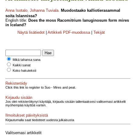
Anna Isotalo
,
Johanna Tuviala
.
Muodostaako kalliotierasammal
soita Islannissa?
English title:
Does the moss Racomitrium lanuginosum form mires
in Iceland?
Näytä lisätiedot
|
Artikkeli PDF-muodossa
|
Tekijät
Mikä tahansa sana
Kaikki sanat
Koko hakuteksti
Rekisteröidy
Click this link to register to Suo - Mires and peat.
Kirjaudu sisään
Jos olet rekisteröitynyt käyttäjä, kirjaudu sisään tallentaaksesi valitsemasi artikkelit
myöhempää käyttöä varten.
Ilmoitukset päivityksistä
Kirjautumalla saat tiedotteet uudesta julkaisusta
Valitsemasi artikkelit