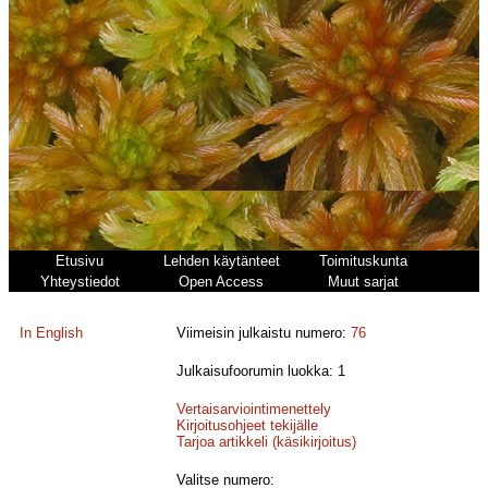
Etusivu
Lehden käytänteet
Toimituskunta
Yhteystiedot
Open Access
Muut sarjat
In English
Viimeisin julkaistu numero:
76
Julkaisufoorumin luokka: 1
Vertaisarviointimenettely
Kirjoitusohjeet tekijälle
Tarjoa artikkeli (käsikirjoitus)
Valitse numero: