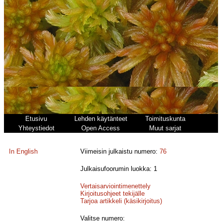
Etusivu
Lehden käytänteet
Toimituskunta
Yhteystiedot
Open Access
Muut sarjat
In English
Viimeisin julkaistu numero:
76
Julkaisufoorumin luokka: 1
Vertaisarviointimenettely
Kirjoitusohjeet tekijälle
Tarjoa artikkeli (käsikirjoitus)
Valitse numero: