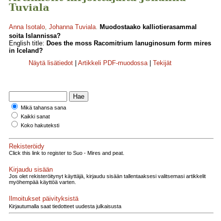
Tuviala
Anna Isotalo
,
Johanna Tuviala
.
Muodostaako kalliotierasammal
soita Islannissa?
English title:
Does the moss Racomitrium lanuginosum form mires
in Iceland?
Näytä lisätiedot
|
Artikkeli PDF-muodossa
|
Tekijät
Mikä tahansa sana
Kaikki sanat
Koko hakuteksti
Rekisteröidy
Click this link to register to Suo - Mires and peat.
Kirjaudu sisään
Jos olet rekisteröitynyt käyttäjä, kirjaudu sisään tallentaaksesi valitsemasi artikkelit
myöhempää käyttöä varten.
Ilmoitukset päivityksistä
Kirjautumalla saat tiedotteet uudesta julkaisusta