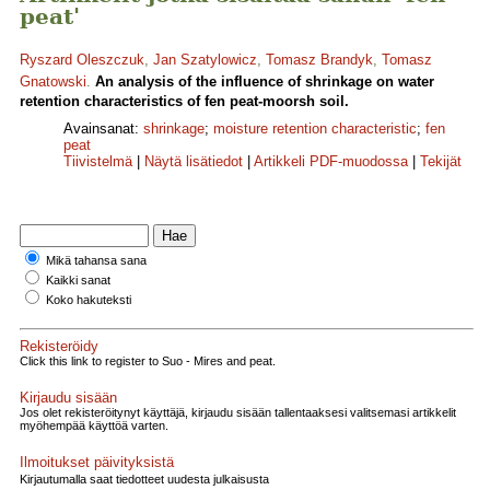
peat'
Ryszard Oleszczuk
,
Jan Szatylowicz
,
Tomasz Brandyk
,
Tomasz
Gnatowski
.
An analysis of the influence of shrinkage on water
retention characteristics of fen peat-moorsh soil.
Avainsanat:
shrinkage
;
moisture retention characteristic
;
fen
peat
Tiivistelmä
|
Näytä lisätiedot
|
Artikkeli PDF-muodossa
|
Tekijät
Mikä tahansa sana
Kaikki sanat
Koko hakuteksti
Rekisteröidy
Click this link to register to Suo - Mires and peat.
Kirjaudu sisään
Jos olet rekisteröitynyt käyttäjä, kirjaudu sisään tallentaaksesi valitsemasi artikkelit
myöhempää käyttöä varten.
Ilmoitukset päivityksistä
Kirjautumalla saat tiedotteet uudesta julkaisusta