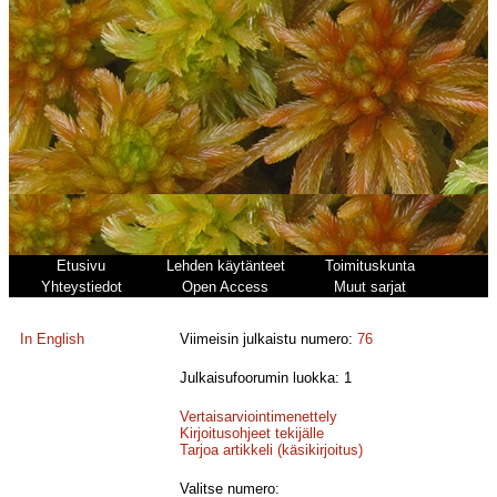
Etusivu
Lehden käytänteet
Toimituskunta
Yhteystiedot
Open Access
Muut sarjat
In English
Viimeisin julkaistu numero:
76
Julkaisufoorumin luokka: 1
Vertaisarviointimenettely
Kirjoitusohjeet tekijälle
Tarjoa artikkeli (käsikirjoitus)
Valitse numero: