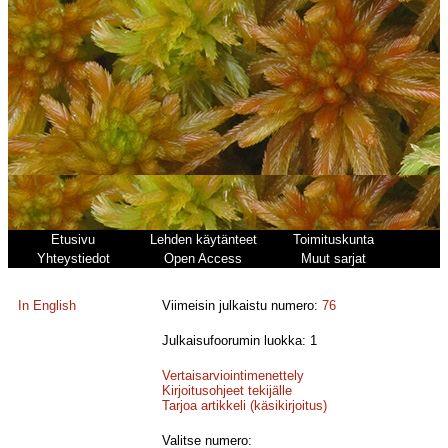
Etusivu
Lehden käytänteet
Toimituskunta
Yhteystiedot
Open Access
Muut sarjat
In English
Viimeisin julkaistu numero:
76
Julkaisufoorumin luokka: 1
Vertaisarviointimenettely
Kirjoitusohjeet tekijälle
Tarjoa artikkeli (käsikirjoitus)
Valitse numero: