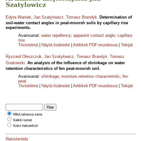
Szatylowicz
Edyta Waniek
,
Jan Szatylowicz
,
Tomasz Brandyk
.
Determination of
soil-water contact angles in peat-moorsh soils by capillary rise
experiments.
Avainsanat:
water repellency
;
apparent contact angle
;
capillary
rise
Tiivistelmä
|
Näytä lisätiedot
|
Artikkeli PDF-muodossa
|
Tekijät
Ryszard Oleszczuk
,
Jan Szatylowicz
,
Tomasz Brandyk
,
Tomasz
Gnatowski
.
An analysis of the influence of shrinkage on water
retention characteristics of fen peat-moorsh soil.
Avainsanat:
shrinkage
;
moisture retention characteristic
;
fen
peat
Tiivistelmä
|
Näytä lisätiedot
|
Artikkeli PDF-muodossa
|
Tekijät
Mikä tahansa sana
Kaikki sanat
Koko hakuteksti
Rekisteröidy