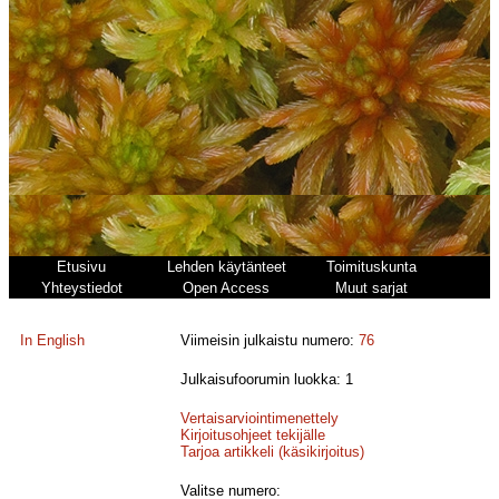
Etusivu
Lehden käytänteet
Toimituskunta
Yhteystiedot
Open Access
Muut sarjat
In English
Viimeisin julkaistu numero:
76
Julkaisufoorumin luokka: 1
Vertaisarviointimenettely
Kirjoitusohjeet tekijälle
Tarjoa artikkeli (käsikirjoitus)
Valitse numero: