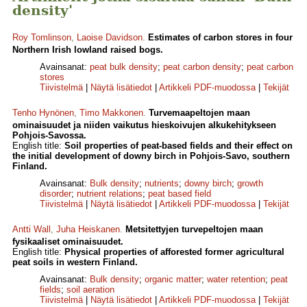
density'
Roy Tomlinson
,
Laoise Davidson
.
Estimates of carbon stores in four
Northern Irish lowland raised bogs.
Avainsanat:
peat bulk density
;
peat carbon density
;
peat carbon
stores
Tiivistelmä
|
Näytä lisätiedot
|
Artikkeli PDF-muodossa
|
Tekijät
Tenho Hynönen
,
Timo Makkonen
.
Turvemaapeltojen maan
ominaisuudet ja niiden vaikutus hieskoivujen alkukehitykseen
Pohjois-Savossa.
English title:
Soil properties of peat-based fields and their effect on
the initial development of downy birch in Pohjois-Savo, southern
Finland.
Avainsanat:
Bulk density
;
nutrients
;
downy birch
;
growth
disorder
;
nutrient relations
;
peat based field
Tiivistelmä
|
Näytä lisätiedot
|
Artikkeli PDF-muodossa
|
Tekijät
Antti Wall
,
Juha Heiskanen
.
Metsitettyjen turvepeltojen maan
fysikaaliset ominaisuudet.
English title:
Physical properties of afforested former agricultural
peat soils in western Finland.
Avainsanat:
Bulk density
;
organic matter
;
water retention
;
peat
fields
;
soil aeration
Tiivistelmä
|
Näytä lisätiedot
|
Artikkeli PDF-muodossa
|
Tekijät