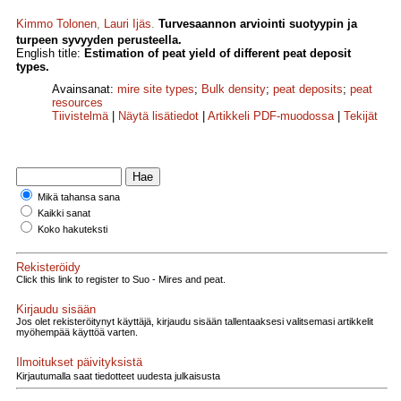
Kimmo Tolonen
,
Lauri Ijäs
.
Turvesaannon arviointi suotyypin ja
turpeen syvyyden perusteella.
English title:
Estimation of peat yield of different peat deposit
types.
Avainsanat:
mire site types
;
Bulk density
;
peat deposits
;
peat
resources
Tiivistelmä
|
Näytä lisätiedot
|
Artikkeli PDF-muodossa
|
Tekijät
Mikä tahansa sana
Kaikki sanat
Koko hakuteksti
Rekisteröidy
Click this link to register to Suo - Mires and peat.
Kirjaudu sisään
Jos olet rekisteröitynyt käyttäjä, kirjaudu sisään tallentaaksesi valitsemasi artikkelit
myöhempää käyttöä varten.
Ilmoitukset päivityksistä
Kirjautumalla saat tiedotteet uudesta julkaisusta