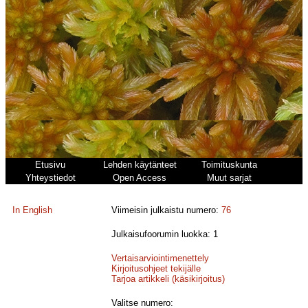
Etusivu
Lehden käytänteet
Toimituskunta
Yhteystiedot
Open Access
Muut sarjat
In English
Viimeisin julkaistu numero:
76
Julkaisufoorumin luokka: 1
Vertaisarviointimenettely
Kirjoitusohjeet tekijälle
Tarjoa artikkeli (käsikirjoitus)
Valitse numero: