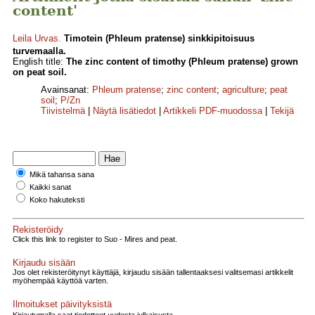
content'
Leila Urvas
.
Timotein (Phleum pratense) sinkkipitoisuus
turvemaalla.
English title:
The zinc content of timothy (Phleum pratense) grown
on peat soil.
Avainsanat:
Phleum pratense
;
zinc content
;
agriculture
;
peat
soil
;
P/Zn
Tiivistelmä
|
Näytä lisätiedot
|
Artikkeli PDF-muodossa
|
Tekijä
Mikä tahansa sana
Kaikki sanat
Koko hakuteksti
Rekisteröidy
Click this link to register to Suo - Mires and peat.
Kirjaudu sisään
Jos olet rekisteröitynyt käyttäjä, kirjaudu sisään tallentaaksesi valitsemasi artikkelit
myöhempää käyttöä varten.
Ilmoitukset päivityksistä
Kirjautumalla saat tiedotteet uudesta julkaisusta