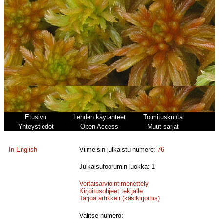
Etusivu
Lehden käytänteet
Toimituskunta
Yhteystiedot
Open Access
Muut sarjat
In English
Viimeisin julkaistu numero:
76
Julkaisufoorumin luokka: 1
Vertaisarviointimenettely
Kirjoitusohjeet tekijälle
Tarjoa artikkeli (käsikirjoitus)
Valitse numero: