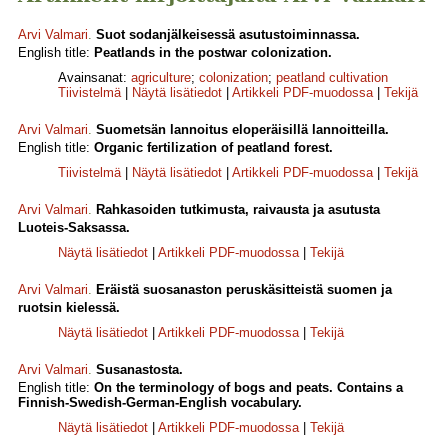
Arvi Valmari
.
Suot sodanjälkeisessä asutustoiminnassa.
English title:
Peatlands in the postwar colonization.
Avainsanat:
agriculture
;
colonization
;
peatland cultivation
Tiivistelmä
|
Näytä lisätiedot
|
Artikkeli PDF-muodossa
|
Tekijä
Arvi Valmari
.
Suometsän lannoitus eloperäisillä lannoitteilla.
English title:
Organic fertilization of peatland forest.
Tiivistelmä
|
Näytä lisätiedot
|
Artikkeli PDF-muodossa
|
Tekijä
Arvi Valmari
.
Rahkasoiden tutkimusta, raivausta ja asutusta
Luoteis-Saksassa.
Näytä lisätiedot
|
Artikkeli PDF-muodossa
|
Tekijä
Arvi Valmari
.
Eräistä suosanaston peruskäsitteistä suomen ja
ruotsin kielessä.
Näytä lisätiedot
|
Artikkeli PDF-muodossa
|
Tekijä
Arvi Valmari
.
Susanastosta.
English title:
On the terminology of bogs and peats. Contains a
Finnish-Swedish-German-English vocabulary.
Näytä lisätiedot
|
Artikkeli PDF-muodossa
|
Tekijä