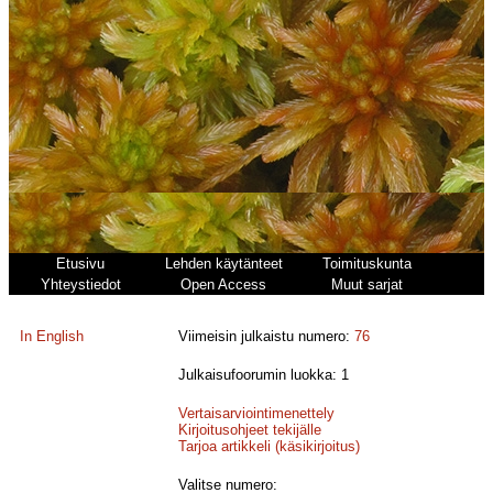
Etusivu
Lehden käytänteet
Toimituskunta
Yhteystiedot
Open Access
Muut sarjat
In English
Viimeisin julkaistu numero:
76
Julkaisufoorumin luokka: 1
Vertaisarviointimenettely
Kirjoitusohjeet tekijälle
Tarjoa artikkeli (käsikirjoitus)
Valitse numero: