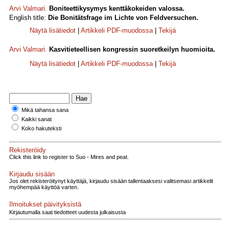
Arvi Valmari
.
Boniteettikysymys kenttäkokeiden valossa.
English title:
Die Bonitätsfrage im Lichte von Feldversuchen.
Näytä lisätiedot
|
Artikkeli PDF-muodossa
|
Tekijä
Arvi Valmari
.
Kasvitieteellisen kongressin suoretkeilyn huomioita.
Näytä lisätiedot
|
Artikkeli PDF-muodossa
|
Tekijä
Mikä tahansa sana
Kaikki sanat
Koko hakuteksti
Rekisteröidy
Click this link to register to Suo - Mires and peat.
Kirjaudu sisään
Jos olet rekisteröitynyt käyttäjä, kirjaudu sisään tallentaaksesi valitsemasi artikkelit
myöhempää käyttöä varten.
Ilmoitukset päivityksistä
Kirjautumalla saat tiedotteet uudesta julkaisusta