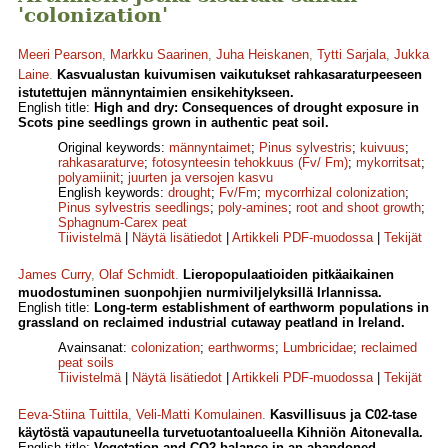
'colonization'
Meeri Pearson
,
Markku Saarinen
,
Juha Heiskanen
,
Tytti Sarjala
,
Jukka
Laine
.
Kasvualustan kuivumisen vaikutukset rahkasaraturpeeseen
istutettujen männyntaimien ensikehitykseen.
English title:
High and dry: Consequences of drought exposure in
Scots pine seedlings grown in authentic peat soil.
Original keywords:
männyntaimet
;
Pinus sylvestris
;
kuivuus
;
rahkasaraturve
;
fotosynteesin tehokkuus (Fv/ Fm)
;
mykorritsat
;
polyamiinit
;
juurten ja versojen kasvu
English keywords:
drought
;
Fv/Fm
;
mycorrhizal colonization
;
Pinus sylvestris seedlings
;
poly-amines
;
root and shoot growth
;
Sphagnum-Carex peat
Tiivistelmä
|
Näytä lisätiedot
|
Artikkeli PDF-muodossa
|
Tekijät
James Curry
,
Olaf Schmidt
.
Lieropopulaatioiden pitkäaikainen
muodostuminen suonpohjien nurmiviljelyksillä Irlannissa.
English title:
Long-term establishment of earthworm populations in
grassland on reclaimed industrial cutaway peatland in Ireland.
Avainsanat:
colonization
;
earthworms
;
Lumbricidae
;
reclaimed
peat soils
Tiivistelmä
|
Näytä lisätiedot
|
Artikkeli PDF-muodossa
|
Tekijät
Eeva-Stiina Tuittila
,
Veli-Matti Komulainen
.
Kasvillisuus ja C02-tase
käytöstä vapautuneella turvetuotantoalueella Kihniön Aitonevalla.
English title:
Vegetation and CO2 balance in an abandoned