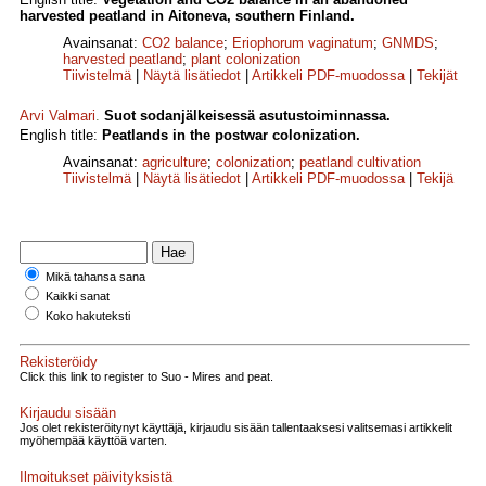
harvested peatland in Aitoneva, southern Finland.
Avainsanat:
CO2 balance
;
Eriophorum vaginatum
;
GNMDS
;
harvested peatland
;
plant colonization
Tiivistelmä
|
Näytä lisätiedot
|
Artikkeli PDF-muodossa
|
Tekijät
Arvi Valmari
.
Suot sodanjälkeisessä asutustoiminnassa.
English title:
Peatlands in the postwar colonization.
Avainsanat:
agriculture
;
colonization
;
peatland cultivation
Tiivistelmä
|
Näytä lisätiedot
|
Artikkeli PDF-muodossa
|
Tekijä
Mikä tahansa sana
Kaikki sanat
Koko hakuteksti
Rekisteröidy
Click this link to register to Suo - Mires and peat.
Kirjaudu sisään
Jos olet rekisteröitynyt käyttäjä, kirjaudu sisään tallentaaksesi valitsemasi artikkelit
myöhempää käyttöä varten.
Ilmoitukset päivityksistä