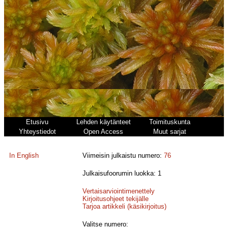
Etusivu
Lehden käytänteet
Toimituskunta
Yhteystiedot
Open Access
Muut sarjat
In English
Viimeisin julkaistu numero:
76
Julkaisufoorumin luokka: 1
Vertaisarviointimenettely
Kirjoitusohjeet tekijälle
Tarjoa artikkeli (käsikirjoitus)
Valitse numero: