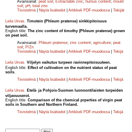
Avainsanat:
peat soil
;
Extractable zinc
;
humus content
;
mould
soil
;
pH
;
total zinc
Tiivistelmä
|
Näytä lisätiedot
|
Artikkeli PDF-muodossa
|
Tekijät
Leila Urvas
.
Timotein (Phleum pratense) sinkkipitoisuus
turvemaalla.
English title:
The zinc content of timothy (Phleum pratense) grown
on peat soil.
Avainsanat:
Phleum pratense
;
zinc content
;
agriculture
;
peat
soil
;
P/Zn
Tiivistelmä
|
Näytä lisätiedot
|
Artikkeli PDF-muodossa
|
Tekijä
Leila Urvas
.
Viljelyn vaikutus turpeen ravinnepitoisuuteen.
English title:
Effect of cultivation on the nutrient status of peat
soils.
Tiivistelmä
|
Näytä lisätiedot
|
Artikkeli PDF-muodossa
|
Tekijä
Leila Urvas
.
Etelä- ja Pohjois-Suomen luonnontilaisten turpeiden
viljavuuserot.
English title:
Comparison of the chemical prperties of virgin peat
soils in Southern and Northern Finland.
Tiivistelmä
|
Näytä lisätiedot
|
Artikkeli PDF-muodossa
|
Tekijä