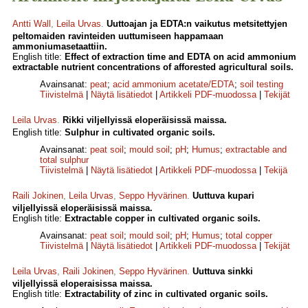
Antti Wall
,
Leila Urvas
.
Uuttoajan ja EDTA:n vaikutus metsitettyjen
peltomaiden ravinteiden uuttumiseen happamaan
ammoniumasetaattiin.
English title:
Effect of extraction time and EDTA on acid ammonium
extractable nutrient concentrations of afforested agricultural soils.
Avainsanat:
peat
;
acid ammonium acetate/EDTA
;
soil testing
Tiivistelmä
|
Näytä lisätiedot
|
Artikkeli PDF-muodossa
|
Tekijät
Leila Urvas
.
Rikki viljellyissä eloperäisissä maissa.
English title:
Sulphur in cultivated organic soils.
Avainsanat:
peat soil
;
mould soil
;
pH
;
Humus
;
extractable and
total sulphur
Tiivistelmä
|
Näytä lisätiedot
|
Artikkeli PDF-muodossa
|
Tekijä
Raili Jokinen
,
Leila Urvas
,
Seppo Hyvärinen
.
Uuttuva kupari
viljellyissä eloperäisissä maissa.
English title:
Extractable copper in cultivated organic soils.
Avainsanat:
peat soil
;
mould soil
;
pH
;
Humus
;
total copper
Tiivistelmä
|
Näytä lisätiedot
|
Artikkeli PDF-muodossa
|
Tekijät
Leila Urvas
,
Raili Jokinen
,
Seppo Hyvärinen
.
Uuttuva sinkki
viljellyissä eloperaisissa maissa.
English title:
Extractability of zinc in cultivated organic soils.