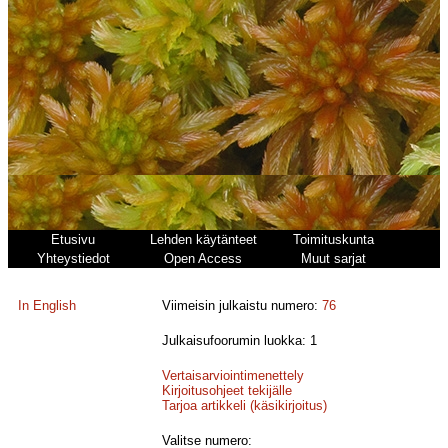
Etusivu
Lehden käytänteet
Toimituskunta
Yhteystiedot
Open Access
Muut sarjat
In English
Viimeisin julkaistu numero:
76
Julkaisufoorumin luokka: 1
Vertaisarviointimenettely
Kirjoitusohjeet tekijälle
Tarjoa artikkeli (käsikirjoitus)
Valitse numero: