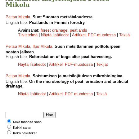
Mikola
Peitsa Mikola
.
Suot Suomen metsätaloudessa.
English title:
Peatlands in Finnish forestry.
Avainsanat:
forest drainage
;
peatlands
Tiivistelmä
|
Näytä lisätiedot
|
Artikkeli PDF-muodossa
|
Tekijä
Peitsa Mikola
,
Ilpo Mikola
.
Suon metsittäminen polttoturpeen
noston jälkeen.
English title:
Reforestation of bogs after peat harvesting.
Näytä lisätiedot
|
Artikkeli PDF-muodossa
|
Tekijät
Peitsa Mikola
.
Soistumisen ja metsäojituksen mikrobiologiaa.
English title:
On the microbiology of peat formation and artificial
drainage.
Näytä lisätiedot
|
Artikkeli PDF-muodossa
|
Tekijä
Mikä tahansa sana
Kaikki sanat
Koko hakuteksti