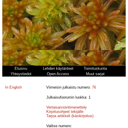
Etusivu
Lehden käytänteet
Toimituskunta
Yhteystiedot
Open Access
Muut sarjat
In English
Viimeisin julkaistu numero:
76
Julkaisufoorumin luokka: 1
Vertaisarviointimenettely
Kirjoitusohjeet tekijälle
Tarjoa artikkeli (käsikirjoitus)
Valitse numero: