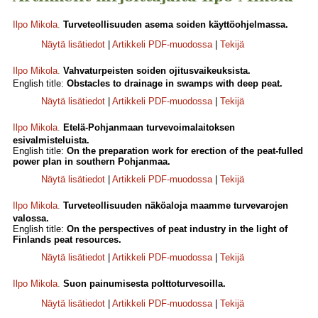
Ilpo Mikola
.
Turveteollisuuden asema soiden käyttöohjelmassa.
Näytä lisätiedot
|
Artikkeli PDF-muodossa
|
Tekijä
Ilpo Mikola
.
Vahvaturpeisten soiden ojitusvaikeuksista.
English title:
Obstacles to drainage in swamps with deep peat.
Näytä lisätiedot
|
Artikkeli PDF-muodossa
|
Tekijä
Ilpo Mikola
.
Etelä-Pohjanmaan turvevoimalaitoksen
esivalmisteluista.
English title:
On the preparation work for erection of the peat-fulled
power plan in southern Pohjanmaa.
Näytä lisätiedot
|
Artikkeli PDF-muodossa
|
Tekijä
Ilpo Mikola
.
Turveteollisuuden näköaloja maamme turvevarojen
valossa.
English title:
On the perspectives of peat industry in the light of
Finlands peat resources.
Näytä lisätiedot
|
Artikkeli PDF-muodossa
|
Tekijä
Ilpo Mikola
.
Suon painumisesta polttoturvesoilla.
Näytä lisätiedot
|
Artikkeli PDF-muodossa
|
Tekijä