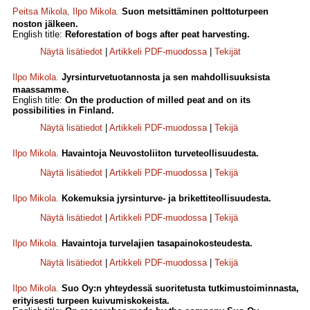
Peitsa Mikola
,
Ilpo Mikola
.
Suon metsittäminen polttoturpeen
noston jälkeen.
English title:
Reforestation of bogs after peat harvesting.
Näytä lisätiedot
|
Artikkeli PDF-muodossa
|
Tekijät
Ilpo Mikola
.
Jyrsinturvetuotannosta ja sen mahdollisuuksista
maassamme.
English title:
On the production of milled peat and on its
possibilities in Finland.
Näytä lisätiedot
|
Artikkeli PDF-muodossa
|
Tekijä
Ilpo Mikola
.
Havaintoja Neuvostoliiton turveteollisuudesta.
Näytä lisätiedot
|
Artikkeli PDF-muodossa
|
Tekijä
Ilpo Mikola
.
Kokemuksia jyrsinturve- ja brikettiteollisuudesta.
Näytä lisätiedot
|
Artikkeli PDF-muodossa
|
Tekijä
Ilpo Mikola
.
Havaintoja turvelajien tasapainokosteudesta.
Näytä lisätiedot
|
Artikkeli PDF-muodossa
|
Tekijä
Ilpo Mikola
.
Suo Oy:n yhteydessä suoritetusta tutkimustoiminnasta,
erityisesti turpeen kuivumiskokeista.