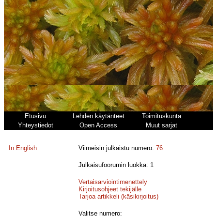
Etusivu
Lehden käytänteet
Toimituskunta
Yhteystiedot
Open Access
Muut sarjat
In English
Viimeisin julkaistu numero:
76
Julkaisufoorumin luokka: 1
Vertaisarviointimenettely
Kirjoitusohjeet tekijälle
Tarjoa artikkeli (käsikirjoitus)
Valitse numero: