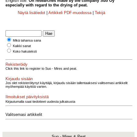
English title:
On researches made by the company Suo Oy
especially with regard to the drying of peat.
Näytä lisätiedot
|
Artikkeli PDF-muodossa
|
Tekijä
Mikä tahansa sana
Kaikki sanat
Koko hakuteksti
Rekisteröidy
Click this link to register to Suo - Mires and peat.
Kirjaudu sisään
Jos olet rekisteröitynyt käyttäjä, kirjaudu sisään tallentaaksesi valitsemasi artikkelit
myöhempää käyttöä varten.
Ilmoitukset päivityksistä
Kirjautumalla saat tiedotteet uudesta julkaisusta
Valitsemasi artikkelit
Suo - Mires & Peat