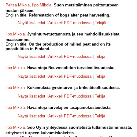
Peitsa Mikola
,
Ilpo Mikola
.
Suon metsittäminen polttoturpeen
noston jälkeen.
English title:
Reforestation of bogs after peat harvesting.
Näytä lisätiedot
|
Artikkeli PDF-muodossa
|
Tekijät
Ilpo Mikola
.
Jyrsinturvetuotannosta ja sen mahdollisuuksista
maassamme.
English title:
On the production of milled peat and on its
possibilities in Finland.
Näytä lisätiedot
|
Artikkeli PDF-muodossa
|
Tekijä
Ilpo Mikola
.
Havaintoja Neuvostoliiton turveteollisuudesta.
Näytä lisätiedot
|
Artikkeli PDF-muodossa
|
Tekijä
Ilpo Mikola
.
Kokemuksia jyrsinturve- ja brikettiteollisuudesta.
Näytä lisätiedot
|
Artikkeli PDF-muodossa
|
Tekijä
Ilpo Mikola
.
Havaintoja turvelajien tasapainokosteudesta.
Näytä lisätiedot
|
Artikkeli PDF-muodossa
|
Tekijä
Ilpo Mikola
.
Suo Oy:n yhteydessä suoritetusta tutkimustoiminnasta,
erityisesti turpeen kuivumiskokeista.