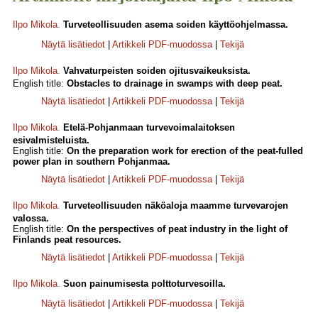
Ilpo Mikola
.
Turveteollisuuden asema soiden käyttöohjelmassa.
Näytä lisätiedot
|
Artikkeli PDF-muodossa
|
Tekijä
Ilpo Mikola
.
Vahvaturpeisten soiden ojitusvaikeuksista.
English title:
Obstacles to drainage in swamps with deep peat.
Näytä lisätiedot
|
Artikkeli PDF-muodossa
|
Tekijä
Ilpo Mikola
.
Etelä-Pohjanmaan turvevoimalaitoksen
esivalmisteluista.
English title:
On the preparation work for erection of the peat-fulled
power plan in southern Pohjanmaa.
Näytä lisätiedot
|
Artikkeli PDF-muodossa
|
Tekijä
Ilpo Mikola
.
Turveteollisuuden näköaloja maamme turvevarojen
valossa.
English title:
On the perspectives of peat industry in the light of
Finlands peat resources.
Näytä lisätiedot
|
Artikkeli PDF-muodossa
|
Tekijä
Ilpo Mikola
.
Suon painumisesta polttoturvesoilla.
Näytä lisätiedot
|
Artikkeli PDF-muodossa
|
Tekijä