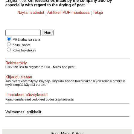
English title:
On researches made by the company Suo Oy
especially with regard to the drying of peat.
Näytä lisätiedot
|
Artikkeli PDF-muodossa
|
Tekijä
Mikä tahansa sana
Kaikki sanat
Koko hakuteksti
Rekisteröidy
Click this link to register to Suo - Mires and peat.
Kirjaudu sisään
Jos olet rekisteröitynyt käyttäjä, kirjaudu sisään tallentaaksesi valitsemasi artikkelit
myöhempää käyttöä varten.
Ilmoitukset päivityksistä
Kirjautumalla saat tiedotteet uudesta julkaisusta
Valitsemasi artikkelit
Suo - Mires & Peat