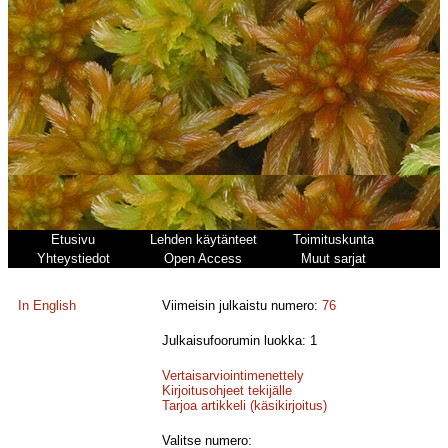
Etusivu
Lehden käytänteet
Toimituskunta
Yhteystiedot
Open Access
Muut sarjat
In English
Viimeisin julkaistu numero:
76
Julkaisufoorumin luokka: 1
Vertaisarviointimenettely
Kirjoitusohjeet tekijälle
Tarjoa artikkeli (käsikirjoitus)
Valitse numero: