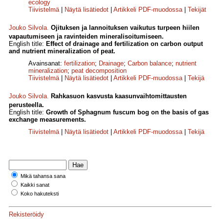
ecology
Tiivistelmä
|
Näytä lisätiedot
|
Artikkeli PDF-muodossa
|
Tekijät
Jouko Silvola
.
Ojituksen ja lannoituksen vaikutus turpeen hiilen
vapautumiseen ja ravinteiden mineralisoitumiseen.
English title:
Effect of drainage and fertilization on carbon output
and nutrient mineralization of peat.
Avainsanat:
fertilization
;
Drainage
;
Carbon balance
;
nutrient
mineralization
;
peat decomposition
Tiivistelmä
|
Näytä lisätiedot
|
Artikkeli PDF-muodossa
|
Tekijä
Jouko Silvola
.
Rahkasuon kasvusta kaasunvaihtomittausten
perusteella.
English title:
Growth of Sphagnum fuscum bog on the basis of gas
exchange measurements.
Tiivistelmä
|
Näytä lisätiedot
|
Artikkeli PDF-muodossa
|
Tekijä
Mikä tahansa sana
Kaikki sanat
Koko hakuteksti
Rekisteröidy