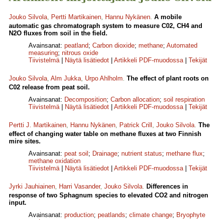
Jouko Silvola
,
Pertti Martikainen
,
Hannu Nykänen
.
A mobile
automatic gas chromatograph system to measure C02, CH4 and
N2O fluxes from soil in the field.
Avainsanat:
peatland
;
Carbon dioxide
;
methane
;
Automated
measuring
;
nitrous oxide
Tiivistelmä
|
Näytä lisätiedot
|
Artikkeli PDF-muodossa
|
Tekijät
Jouko Silvola
,
Alm Jukka
,
Urpo Ahlholm
.
The effect of plant roots on
C02 release from peat soil.
Avainsanat:
Decomposition
;
Carbon allocation
;
soil respiration
Tiivistelmä
|
Näytä lisätiedot
|
Artikkeli PDF-muodossa
|
Tekijät
Pertti J. Martikainen
,
Hannu Nykänen
,
Patrick Crill
,
Jouko Silvola
.
The
effect of changing water table on methane fluxes at two Finnish
mire sites.
Avainsanat:
peat soil
;
Drainage
;
nutrient status
;
methane flux
;
methane oxidation
Tiivistelmä
|
Näytä lisätiedot
|
Artikkeli PDF-muodossa
|
Tekijät
Jyrki Jauhiainen
,
Harri Vasander
,
Jouko Silvola
.
Differences in
response of two Sphagnum species to elevated CO2 and nitrogen
input.
Avainsanat:
production
;
peatlands
;
climate change
;
Bryophyte