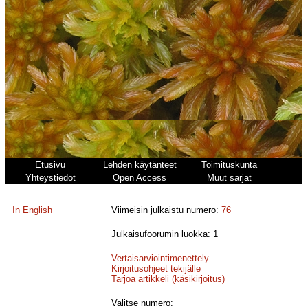
Etusivu
Lehden käytänteet
Toimituskunta
Yhteystiedot
Open Access
Muut sarjat
In English
Viimeisin julkaistu numero:
76
Julkaisufoorumin luokka: 1
Vertaisarviointimenettely
Kirjoitusohjeet tekijälle
Tarjoa artikkeli (käsikirjoitus)
Valitse numero: