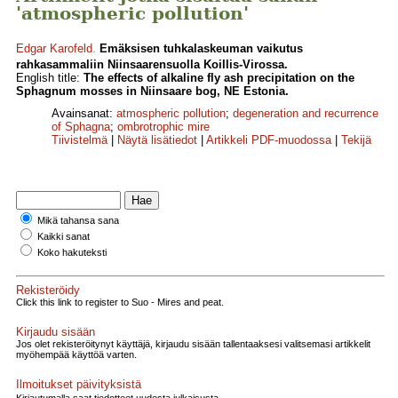
'atmospheric pollution'
Edgar Karofeld
.
Emäksisen tuhkalaskeuman vaikutus
rahkasammaliin Niinsaarensuolla Koillis-Virossa.
English title:
The effects of alkaline fly ash precipitation on the
Sphagnum mosses in Niinsaare bog, NE Estonia.
Avainsanat:
atmospheric pollution
;
degeneration and recurrence
of Sphagna
;
ombrotrophic mire
Tiivistelmä
|
Näytä lisätiedot
|
Artikkeli PDF-muodossa
|
Tekijä
Mikä tahansa sana
Kaikki sanat
Koko hakuteksti
Rekisteröidy
Click this link to register to Suo - Mires and peat.
Kirjaudu sisään
Jos olet rekisteröitynyt käyttäjä, kirjaudu sisään tallentaaksesi valitsemasi artikkelit
myöhempää käyttöä varten.
Ilmoitukset päivityksistä
Kirjautumalla saat tiedotteet uudesta julkaisusta