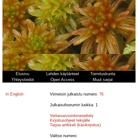
Etusivu
Lehden käytänteet
Toimituskunta
Yhteystiedot
Open Access
Muut sarjat
In English
Viimeisin julkaistu numero:
76
Julkaisufoorumin luokka: 1
Vertaisarviointimenettely
Kirjoitusohjeet tekijälle
Tarjoa artikkeli (käsikirjoitus)
Valitse numero: