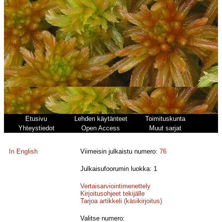
Etusivu
Lehden käytänteet
Toimituskunta
Yhteystiedot
Open Access
Muut sarjat
In English
Viimeisin julkaistu numero:
76
Julkaisufoorumin luokka: 1
Vertaisarviointimenettely
Kirjoitusohjeet tekijälle
Tarjoa artikkeli (käsikirjoitus)
Valitse numero: