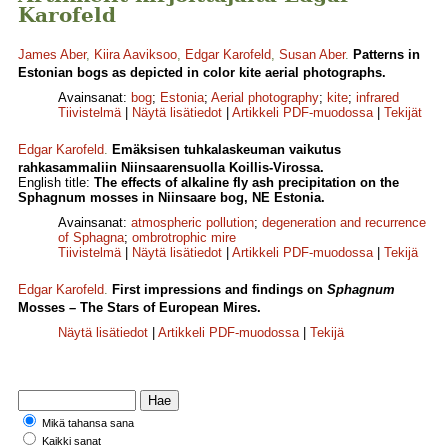
Karofeld
James Aber
,
Kiira Aaviksoo
,
Edgar Karofeld
,
Susan Aber
.
Patterns in
Estonian bogs as depicted in color kite aerial photographs.
Avainsanat:
bog
;
Estonia
;
Aerial photography
;
kite
;
infrared
Tiivistelmä
|
Näytä lisätiedot
|
Artikkeli PDF-muodossa
|
Tekijät
Edgar Karofeld
.
Emäksisen tuhkalaskeuman vaikutus
rahkasammaliin Niinsaarensuolla Koillis-Virossa.
English title:
The effects of alkaline fly ash precipitation on the
Sphagnum mosses in Niinsaare bog, NE Estonia.
Avainsanat:
atmospheric pollution
;
degeneration and recurrence
of Sphagna
;
ombrotrophic mire
Tiivistelmä
|
Näytä lisätiedot
|
Artikkeli PDF-muodossa
|
Tekijä
Edgar Karofeld
.
First impressions and findings on
Sphagnum
Mosses – The Stars of European Mires.
Näytä lisätiedot
|
Artikkeli PDF-muodossa
|
Tekijä
Mikä tahansa sana
Kaikki sanat