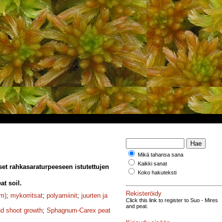
Mikä tahansa sana
Kaikki sanat
et rahkasaraturpeeseen istutettujen
Koko hakuteksti
t soil.
Rekisteröidy
Fm)
;
mykorritsat
;
polyamiinit
;
juurten ja
Click this link to register to Suo - Mires
and peat.
nd shoot growth
;
Sphagnum-Carex peat