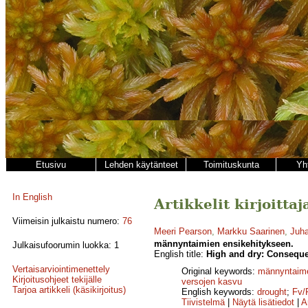
Etusivu
Lehden käytänteet
Toimituskunta
Yh
In English
Artikkelit kirjoitta
Viimeisin julkaistu numero:
76
Meeri Pearson
,
Markku Saarinen
,
Juh
männyntaimien ensikehitykseen.
Julkaisufoorumin luokka: 1
English title:
High and dry: Consequen
Vertaisarviointimenettely
Original keywords:
männyntaim
Kirjoitusohjeet tekijälle
versojen kasvu
Tarjoa artikkeli (käsikirjoitus)
English keywords:
drought
;
Fv/
Tiivistelmä
|
Näytä lisätiedot
|
A