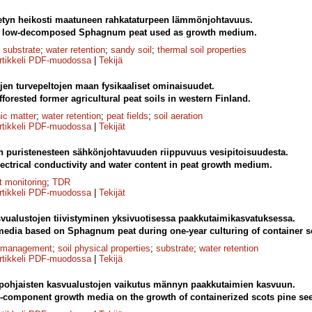
etyn heikosti maatuneen rahkataturpeen lämmönjohtavuus.
of low-decomposed Sphagnum peat used as growth medium.
 substrate
;
water retention
;
sandy soil
;
thermal soil properties
rtikkeli PDF-muodossa
|
Tekijä
yjen turvepeltojen maan fysikaaliset ominaisuudet.
fforested former agricultural peat soils in western Finland.
ic matter
;
water retention
;
peat fields
;
soil aeration
rtikkeli PDF-muodossa
|
Tekijät
n puristenesteen sähkönjohtavuuden riippuvuus vesipitoisuudesta.
ectrical conductivity and water content in peat growth medium.
t monitoring
;
TDR
rtikkeli PDF-muodossa
|
Tekijät
vualustojen tiivistyminen yksivuotisessa paakkutaimikasvatuksessa.
edia based on Sphagnum peat during one-year culturing of container s
y management
;
soil physical properties
;
substrate
;
water retention
rtikkeli PDF-muodossa
|
Tekijä
epohjaisten kasvualustojen vaikutus männyn paakkutaimien kasvuun.
o-component growth media on the growth of containerized scots pine se