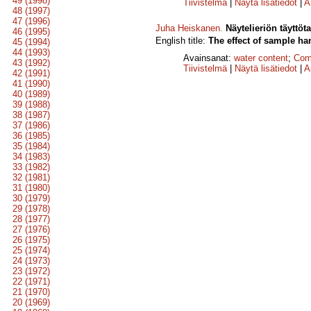
49 (1998)
Tiivistelmä
|
Näytä lisätiedot
|
A
48 (1997)
47 (1996)
Juha Heiskanen
.
Näytelieriön täyttö
46 (1995)
English title:
The effect of sample han
45 (1994)
44 (1993)
Avainsanat:
water content
;
Com
43 (1992)
Tiivistelmä
|
Näytä lisätiedot
|
A
42 (1991)
41 (1990)
40 (1989)
39 (1988)
38 (1987)
37 (1986)
36 (1985)
35 (1984)
34 (1983)
33 (1982)
32 (1981)
31 (1980)
30 (1979)
29 (1978)
28 (1977)
27 (1976)
26 (1975)
25 (1974)
24 (1973)
23 (1972)
22 (1971)
21 (1970)
20 (1969)