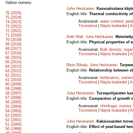
Valitse numero:
Juha Heiskanen
.
Kasvualustana käyt
76 (2025)
English title:
Thermal conductivity 
75 (2024)
Avainsanat:
water content
;
peat
74 (2023)
Tiivistelmä
|
Näytä lisätiedot
|
A
73 (2022)
72 (2021)
71 (2020)
Antti Wall
,
Juha Heiskanen
.
Metsitett
70 (2019)
English title:
Physical properties of a
69 (2018)
68 (2017)
Avainsanat:
Bulk density
;
organ
67 (2016)
Tiivistelmä
|
Näytä lisätiedot
|
A
66 (2015)
65 (2014)
Risto Rikala
,
Juha Heiskanen
.
Turpee
64 (2013)
English title:
Relationship between el
63 (2012)
62 (2011)
Avainsanat:
fertilization
;
nutrien
61 (2010)
Tiivistelmä
|
Näytä lisätiedot
|
A
60 (2009)
59 (2008)
58 (2007)
Juha Heiskanen
.
Turvepohjaisten kas
57 (2006)
English title:
Compaction of growth m
56 (2005)
Avainsanat:
shrinkage
;
nurser
55 (2004)
Tiivistelmä
|
Näytä lisätiedot
|
A
54 (2003)
53 (2002)
52 (2001)
Juha Heiskanen
.
Kaksiosaisten turv
51 (2000)
English title:
Effect of peat-based tw
50 (1999)