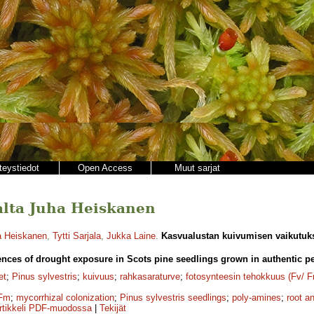
teystiedot
Open Access
Muut sarjat
jalta Juha Heiskanen
a Heiskanen
,
Tytti Sarjala
,
Jukka Laine
.
Kasvualustan kuivumisen vaikutuks
ces of drought exposure in Scots pine seedlings grown in authentic pea
et
;
Pinus sylvestris
;
kuivuus
;
rahkasaraturve
;
fotosynteesin tehokkuus (Fv/ 
Fm
;
mycorrhizal colonization
;
Pinus sylvestris seedlings
;
poly-amines
;
root a
rtikkeli PDF-muodossa
|
Tekijät