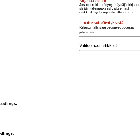
Kirjaudu sisään
Jos olet rekisteröitynyt käyttäjä, kirjaud
sisään tallentaaksesi valitsemasi
artikkelit myöhempää käyttöä varten.
Ilmoitukset päivityksistä
Kirjautumalla saat tiedotteet uudesta
julkaisusta
Valitsemasi artikkelit
eedlings.
edlings.