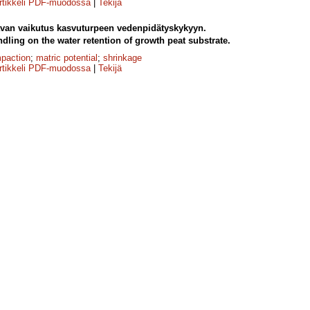
rtikkeli PDF-muodossa
|
Tekijä
tavan vaikutus kasvuturpeen vedenpidätyskykyyn.
dling on the water retention of growth peat substrate.
paction
;
matric potential
;
shrinkage
rtikkeli PDF-muodossa
|
Tekijä