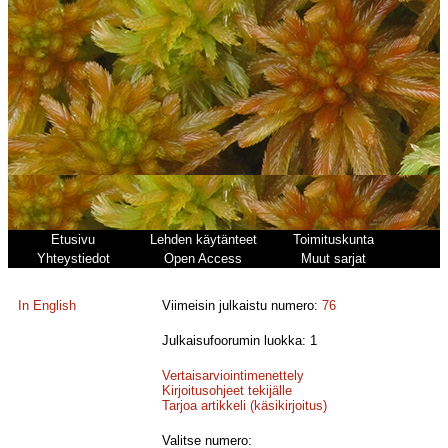
Etusivu
Lehden käytänteet
Toimituskunta
Yhteystiedot
Open Access
Muut sarjat
In English
Viimeisin julkaistu numero:
76
Julkaisufoorumin luokka: 1
Vertaisarviointimenettely
Kirjoitusohjeet tekijälle
Tarjoa artikkeli (käsikirjoitus)
Valitse numero: