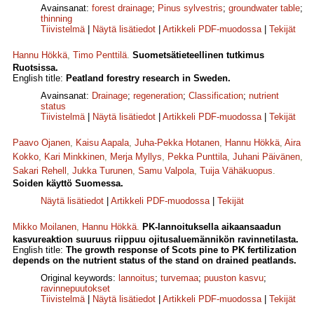
Avainsanat:
forest drainage
;
Pinus sylvestris
;
groundwater table
;
thinning
Tiivistelmä
|
Näytä lisätiedot
|
Artikkeli PDF-muodossa
|
Tekijät
Hannu Hökkä
,
Timo Penttilä
.
Suometsätieteellinen tutkimus
Ruotsissa.
English title:
Peatland forestry research in Sweden.
Avainsanat:
Drainage
;
regeneration
;
Classification
;
nutrient
status
Tiivistelmä
|
Näytä lisätiedot
|
Artikkeli PDF-muodossa
|
Tekijät
Paavo Ojanen
,
Kaisu Aapala
,
Juha-Pekka Hotanen
,
Hannu Hökkä
,
Aira
Kokko
,
Kari Minkkinen
,
Merja Myllys
,
Pekka Punttila
,
Juhani Päivänen
,
Sakari Rehell
,
Jukka Turunen
,
Samu Valpola
,
Tuija Vähäkuopus
.
Soiden käyttö Suomessa.
Näytä lisätiedot
|
Artikkeli PDF-muodossa
|
Tekijät
Mikko Moilanen
,
Hannu Hökkä
.
PK-lannoituksella aikaansaadun
kasvureaktion suuruus riippuu ojitusaluemännikön ravinnetilasta.
English title:
The growth response of Scots pine to PK fertilization
depends on the nutrient status of the stand on drained peatlands.
Original keywords:
lannoitus
;
turvemaa
;
puuston kasvu
;
ravinnepuutokset
Tiivistelmä
|
Näytä lisätiedot
|
Artikkeli PDF-muodossa
|
Tekijät