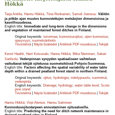
Hökkä
Tarja Anttila
,
Hannu Hökkä
,
Tiina Ronkainen
,
Samuli Joensuu
.
Välitön
ja pitkän ajan muutos kunnostettujen metsäojien dimensioissa ja
kasvillisuudessa.
English title:
Immediate and long-term change in the dimensions
and vegetation of maintained forest ditches in Finland.
Original keywords:
turvemaa
;
kunnostusojitus
;
ojien kunnostus
;
ojasyvyys
;
suometsänhoito
Tiivistelmä
|
Näytä lisätiedot
|
Artikkeli PDF-muodossa
|
Tekijät
Kersti Haahti
,
Harri Koivusalo
,
Hannu Hökkä
,
Mika Nieminen
,
Sakari
Sarkkola
.
Vedenpinnan syvyyden spatiaaliseen vaihteluun
vaikuttavat tekijät ojitetussa suometsikössä Pohjois-Suomessa.
English title:
Factors affecting the spatial variability of water table
depth within a drained peatland forest stand in northern Finland.
Original keywords:
ojitus
;
hydrologia
;
mäntypuusto
;
suometsä
;
vedenpinta
English keywords:
Drainage
;
hydrology
;
water table level
;
Scots
pine stand
Tiivistelmä
|
Näytä lisätiedot
|
Artikkeli PDF-muodossa
|
Tekijät
Hannu Hökkä
,
Virpi Alenius
,
Hannu Salminen
.
Kunnostusojitustarpeen ennustaminen ojitusalueilla.
English title:
Predicting the need for ditch network maintenance in
drained peatland sites in Finland.