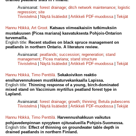
Avainsanat:
forest drainage
;
ditch network maintenance
;
logistic
regression
;
site
Tiivistelmä
|
Näytä lisätiedot
|
Artikkeli PDF-muodossa
|
Tekijät
Hannu Hökkä
,
Art Groot
.
Katsaus viimeaikaisiin tutkimuksiin
mustakuusen (Picea mariana) kasvatuksesta Pohjois-Ontarion
turvemailla.
English title:
Recent studies on black spruce management on
peatlands in northern Ontario. A literature review.
Avainsanat:
peatlands
;
succession
;
regeneration
;
stand
management
;
Picea mariana
;
stand structure
Tiivistelmä
|
Näytä lisätiedot
|
Artikkeli PDF-muodossa
|
Tekijät
Hannu Hökkä
,
Timo Penttilä
.
Sekakoivikon reaktio
ensiharvennukseen mustikkaturvekankaalla Lapissa.
English title:
Thinning response of a young, birch-dominated
mixed stand on Vaccinium myrtillus peatland forest type in
Lapland.
Avainsanat:
forest drainage
;
growth
;
thinning
;
Betula pubescens
Tiivistelmä
|
Näytä lisätiedot
|
Artikkeli PDF-muodossa
|
Tekijät
Hannu Hökkä
,
Timo Penttilä
.
Harvennushakkuun vaikutus
pohjavedenpinnan syvyyteen ojitusalueilla Pohjois-Suomessa.
English title:
Effect of thinning on groundwater table depth in
drained peatlands in northern Finland.